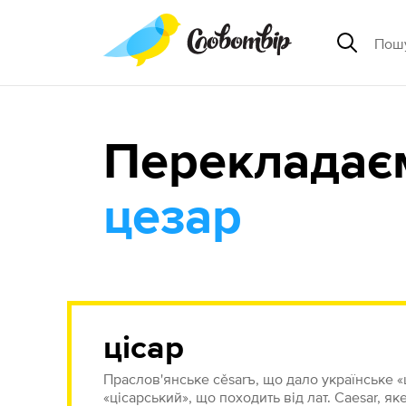
Перекладає
цезар
цісар
Праслов'янське cěsаrъ, що дало українське «ціс
«цісарський», що походить від лат. Caesar, я