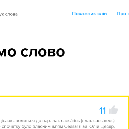
Покажчик слів
Про 
мо слово
11
ар» зводиться до нар.-лат. caesárius (› лат. caesárеus)
ке спочатку було власним ім’ям Ceasar (Гай Юлій Цезар,