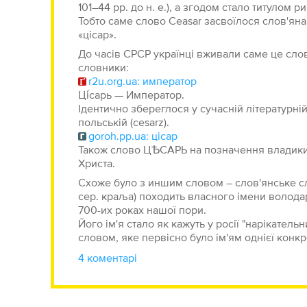
101–44 рр. до н. е.), а згодом стало титулом 
Тобто саме слово Ceasar засвоїлося слов'яна
«цісар».
До часів СРСР українці вживали саме це сло
словники:
r2u.org.ua: император
Ці́сарь — Император.
Ідентично збереглося у сучасній літературній ч
польській (cesarz).
goroh.pp.ua: цісар
Також слово ЦѢСАРЬ на позначення владики є
Христа.
Схоже було з иншим словом – слов'янське слово 
сер. краља) походить власного імени володар
700-их роках нашої пори.
Його ім'я стало як кажуть у росії "нарікательн
словом, яке первісно було ім'ям однієї конк
4 коментарі