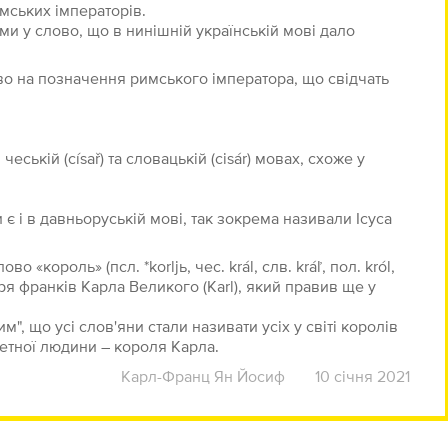
римських імператорів.
ми у слово, що в нинішній українській мові дало
во на позначення римського імператора, що свідчать
еській (císař) та словацькій (cisár) мовах, схоже у
 і в давньоруській мові, так зокрема називали Ісуса
«король» (псл. *korljь, чес. král, слв. kráľ, пол. król,
я франків Карла Великого (Karl), який правив ще у
им", що усі слов'яни стали називати усіх у світі королів
ретної людини – короля Карла.
Карл-Франц Ян Йосиф
10 січня 2021