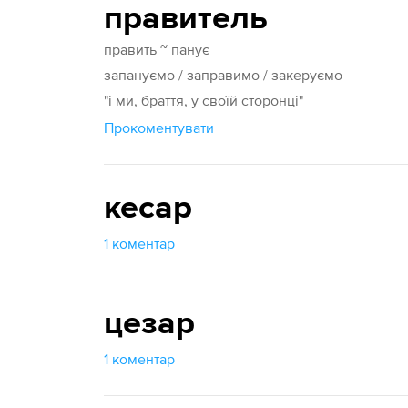
правитель
править ~ панує
запануємо / заправимо / закеруємо
"і ми, браття, у своїй сторонці"
Прокоментувати
кесар
1 коментар
цезар
1 коментар