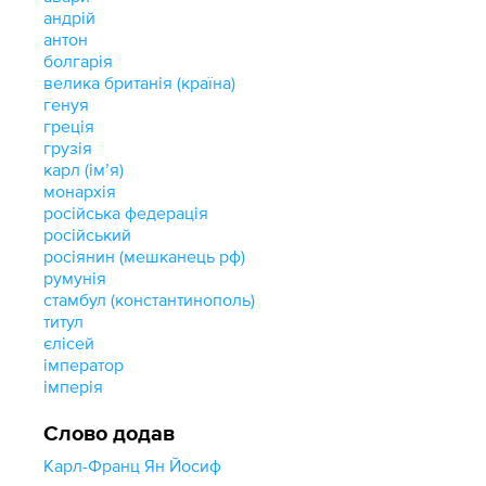
андрій
антон
болгарія
велика британія (країна)
генуя
греція
грузія
карл (імʼя)
монархія
російська федерація
російський
росіянин (мешканець рф)
румунія
стамбул (константинополь)
титул
єлісей
імператор
імперія
Слово додав
Карл-Франц Ян Йосиф