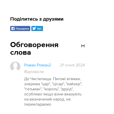
Поділитись з друзями
Поширити
Твіт
Обговорення
слова
Роман Роман2
21 січня 2024
Відповісти
До Чистилища. Питомі втямки,
зокрема "цар", "цісар", "кайзер",
"гетьман", "король", "друїд",
особливо якщо вони вказують
на визначений народ, не
перекладаємо