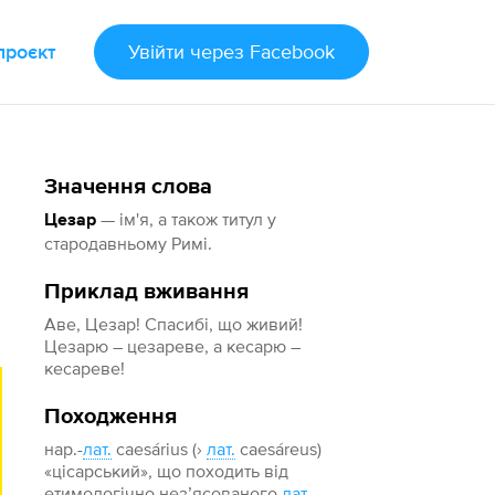
проєкт
Увійти
через Facebook
Значення слова
— ім'я, а також титул у
Цезар
стародавньому Римі.
Приклад вживання
Аве, Цезар! Спасибі, що живий!
Цезарю – цезареве, а кесарю –
кесареве!
Походження
нар.-
лат.
caesárius (›
лат.
caesárеus)
«цісарський», що походить від
етимологічно нез’ясованого
лат.