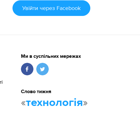
Увійти
через Facebook
Ми в суспільних мережах
ті
Слово тижня
«
»
технологія