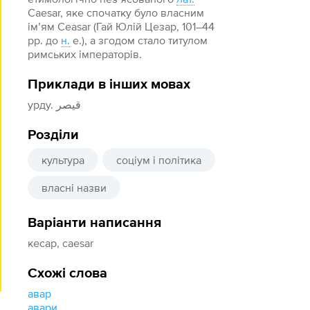
Caesar, яке спочатку було власним
ім’ям Ceasar (Гай Юлій Цезар, 101–44
рр. до
н.
е.), а згодом стало титулом
римських імператорів.
Приклади в інших мовах
урду. قیصر
Розділи
культура
соціум і політика
власні назви
Варіанти написання
кесар, caesar
Схожі слова
авар
авари