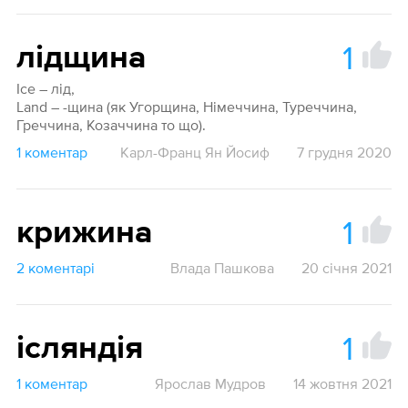
1
лідщина
Ice – лід,
Land – -щина (як Угорщина, Німеччина, Туреччина,
Греччина, Козаччина то що).
1 коментар
Карл-Франц Ян Йосиф
7 грудня 2020
1
крижина
2 коментарі
Влада Пашкова
20 січня 2021
1
ісляндія
1 коментар
Ярослав Мудров
14 жовтня 2021