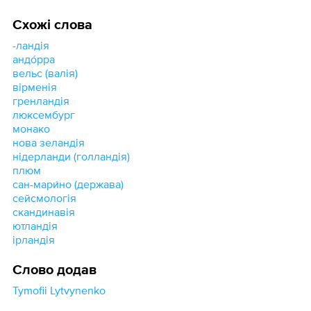
Схожі слова
-ландія
андо́рра
вельс (валія)
вірменія
гренландія
люксембург
монако
нова зеландія
нідерланди (голландія)
плюм
сан-мари́но (держава)
сейсмологія
скандинавія
ютландія
ірландія
Слово додав
Tymofii Lytvynenko