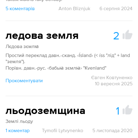
5 коментарів
Anton Bliznjuk
6 серпня 2024
2
ледова земля
Лєдова зємлꙗ
Простий переклад давн.-сканд. ‹Ísland› (< íss "лід" + land
"земля").
Порівн. давн.-рус. ‹бабьꙗ зємлꙗ› "Kvenland"
Євген Ковтуненко
Прокоментувати
10 вересня 2025
1
льодоземщина
Землі льоду
1 коментар
Tymofii Lytvynenko
5 листопада 2020