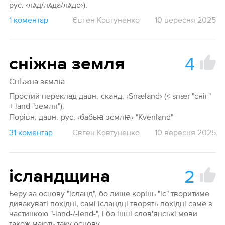
рус. ‹лѧд/лѧда/лѧдо›).
1 коментар
Євген Ковтуненко
10 вересня 2025
4
сніжна земля
Снѣжна зємлꙗ
Простий переклад давн.-сканд. ‹Snæland› (< snær "сніг"
+ land "земля").
Порівн. давн.-рус. ‹бабьꙗ зємлꙗ› "Kvenland"
31 коментар
Євген Ковтуненко
10 вересня 2025
2
ісландщина
Беру за основу "ісланд", бо лише корінь "іс" творитиме
дивакуваті похідні, самі ісландці творять похідні саме з
частинкою "-land-/-lend-", і бо інші слов'янські мови
також мають таку основу.