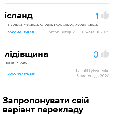
1
ісланд
На зразок чеської, словацької, сербо-хорватської.
Прокоментувати
Anton Bliznjuk
6 жовтня 2025
0
лідівщина
Землі льоду
Tymofii Lytvynenko
Прокоментувати
5 листопада 2020
Запропонувати свій
варіант перекладу