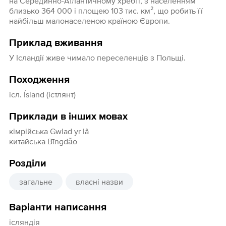
на Серединно-Атлантичному хребті, з населенням
близько 364 000 і площею 103 тис. км², що робить її
найбільш малонаселеною країною Європи.
Приклад вживання
У Ісландії живе чимало переселенців з Польщі.
Походження
ісл. Ísland (істлянт)
Приклади в інших мовах
кімрійська Gwlad yr Iâ
китайська Bīngdǎo
Розділи
загальне
власні назви
Варіанти написання
ісляндія