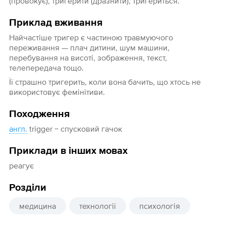
(провокує), тригерити (дразнити), тригериться.
Приклад вживання
Найчастіше тригер є частиною травмуючого
переживання — плач дитини, шум машини,
перебування на висоті, зображення, текст,
телепередача тощо.
Її страшно тригерить, коли вона бачить, що хтось не
використовує фемінітиви.
Походження
англ.
trigger − спусковий гачок
Приклади в інших мовах
реагує
Розділи
медицина
технології
психологія