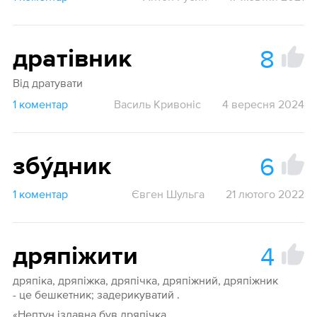
8
дратівник
Від дратувати
1 коментар
Василь Кривоніс
4 вересня 2024
6
збу́дник
1 коментар
Євген Шульга
21 лютого 2022
4
дряпіжити
дряпіка, дряпіжка, дряпічка, дряпіжний, дряпіжник
- це бешкетник; задерикуватий .
«Нептун іздавна був дряпічка,