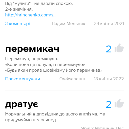
Від "мулити" - не давати спокою.
2-е значіння.
http://hrinchenko.com/slovar/znachenie-slova/29262-mulyty-1.html#show_point
3 коментарі
Вадим Мельник
29 квітня 2021
2
перемикач
Перемкнув, перемкнуло.
«Коли вона це почула, її перемкнуло»
«Будь який прояв шовінізму його перемикав»
Прокоментувати
Oreksanduru
18 квітня 2022
2
дратує
Нормальний відповідник до цього англізма. Не
придумуймо велосипед
Ярчук Мітичний Пес