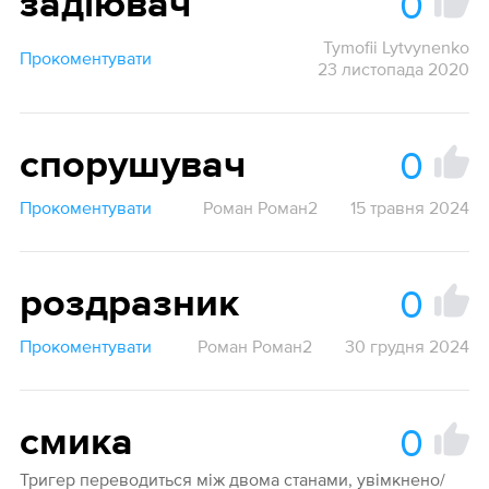
0
задіювач
Tymofii Lytvynenko
Прокоментувати
23 листопада 2020
0
спорушувач
Прокоментувати
Роман Роман2
15 травня 2024
0
роздразник
Прокоментувати
Роман Роман2
30 грудня 2024
0
смика
Тригер переводиться між двома станами, увімкнено/