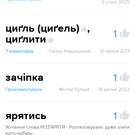
2 січня 2025
циґль (циґель)
,
1
циґлити
7 коментарів
Петро Навроцький
31 липня 2017
1
зачіпка
Прокоментувати
Michel Dymyd
18 квітня 2022
1
ярятись
Усічення слова РОЗ'ЯРЯТИ - Розлютовувати, дуже злити
кого-небудь.