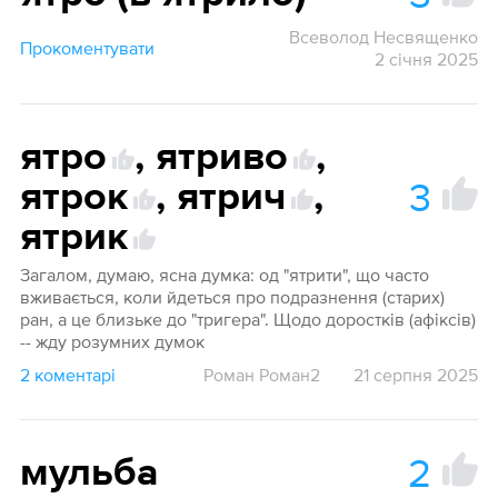
Всеволод Несвященко
Прокоментувати
2 січня 2025
ятро
,
ятриво
,
1
1
3
ятрок
,
ятрич
,
1
ятрик
Загалом, думаю, ясна думка: од "ятрити", що часто
вживається, коли йдеться про подразнення (старих)
ран, а це близьке до "тригера". Щодо доростків (афіксів)
-- жду розумних думок
2 коментарі
Роман Роман2
21 серпня 2025
2
мульба