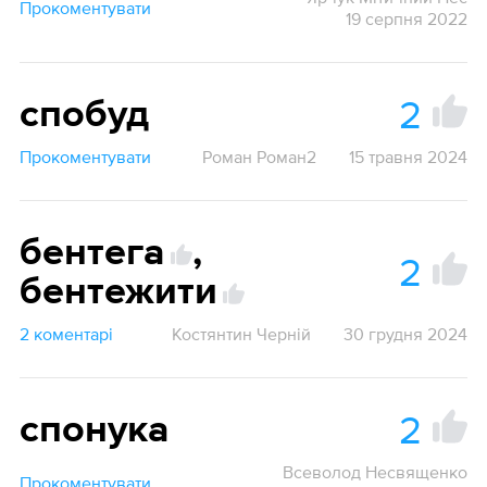
Прокоментувати
19 серпня 2022
2
спобуд
Прокоментувати
Роман Роман2
15 травня 2024
бентега
,
2
бентежити
2 коментарі
Костянтин Черній
30 грудня 2024
2
спонука
Всеволод Несвященко
Прокоментувати