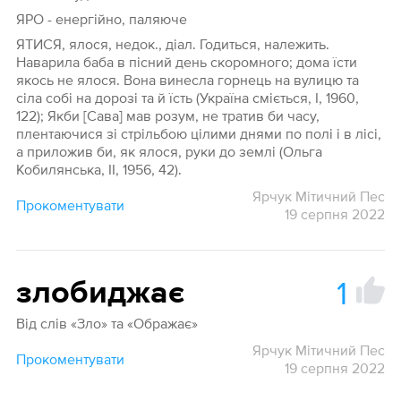
ЯРО - енергійно, паляюче
ЯТИСЯ, ялося, недок., діал. Годиться, належить.
Наварила баба в пісний день скоромного; дома їсти
якось не ялося. Вона винесла горнець на вулицю та
сіла собі на дорозі та й їсть (Україна сміється, I, 1960,
122); Якби [Сава] мав розум, не тратив би часу,
плентаючися зі стрільбою цілими днями по полі і в лісі,
а приложив би, як ялося, руки до землі (Ольга
Кобилянська, II, 1956, 42).
Ярчук Мітичний Пес
Прокоментувати
19 серпня 2022
1
злобиджає
Від слів «Зло» та «Ображає»
Ярчук Мітичний Пес
Прокоментувати
19 серпня 2022