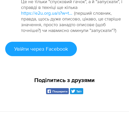
Це не тільки "спусковий гачок", а й "запускати", і
справді в техніці ще кілька
https://e2u.org.ua/s?w=trigger &dicts=all&highlight=on&filter_lines=on
(перший словник,
правда, щось дуже описово, цікаво, це старіше
значення, просто занадто описове (щоб
точніше?) чи навмисно оминули "запускати"?)
Увійти
через Facebook
Поділитись з друзями
Поширити
Твіт