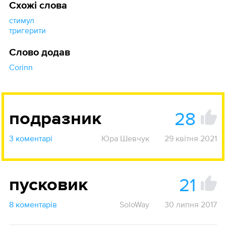
Схожі слова
стимул
тригерити
Слово додав
Corinn
28
подразник
3 коментарі
Юра Шевчук
29 квітня 2021
21
пусковик
8 коментарів
SoloWay
30 липня 2017