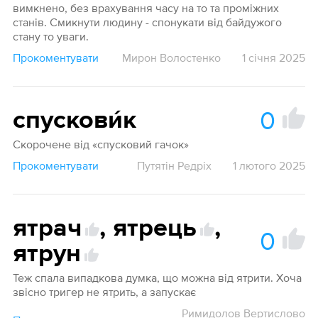
вимкнено, без врахування часу на то та проміжних
станів. Смикнути людину - спонукати від байдужого
стану то уваги.
Прокоментувати
Мирон Волостенко
1 січня 2025
0
спускови́к
Скорочене від «спусковий гачок»
Прокоментувати
Путятін Редріх
1 лютого 2025
ятрач
,
ятрець
,
0
ятрун
Теж спала випадкова думка, що можна від ятрити. Хоча
звісно тригер не ятрить, а запускає
Римидолов Вертислово