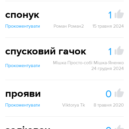
1
спонук
Прокоментувати
Роман Роман2
15 травня 2024
1
спусковий гачок
Мішка Просто-собі Мішка-Яненко
Прокоментувати
24 грудня 2024
0
прояви
Прокоментувати
Viktorya Tk
8 травня 2020