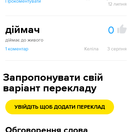
Прокоментувати
12 липня
0
діймач
діймає до живого
1 коментар
Келіла
3 серпня
Запропонувати свій
варіант перекладу
УВІЙДІТЬ ЩОБ ДОДАТИ ПЕРЕКЛАД
Обговорення слова