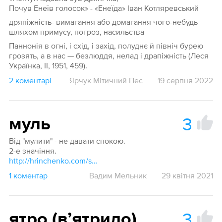
Почув Енеїв голосок» - «Енеїда» Іван Котляревський
дряпіжність- вимагання або домагання чого-небудь
шляхом примусу, погроз, насильства
Паннонія в огні, і схід, і захід, полуднє й північ бурею
грозять, а в нас — безлюддя, нелад і драпіжність (Леся
Українка, II, 1951, 459).
2 коментарі
Ярчук Мітичний Пес
19 серпня 2022
3
муль
Від "мулити" - не давати спокою.
2-е значіння.
http://hrinchenko.com/slovar/znachenie-slova/29262-mulyty-1.html#show_point
1 коментар
Вадим Мельник
29 квітня 2021
3
ятро (вʼятрило)