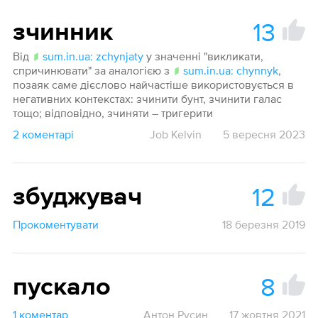
13
зчинник
Від
sum.in.ua: zchynjaty
у значенні "викликати,
спричинювати" за аналогією з
sum.in.ua: chynnyk
,
позаяк саме дієслово найчастіше використовується в
негативних контекстах: зчинити бунт, зчинити галас
тощо; відповідно, зчиняти – тригерити
2 коментарі
Job Kelvin
5 вересня 2023
12
збуджувач
Прокоментувати
18 березня 2019
8
пускало
1 коментар
Антон Русин
17 жовтня 2021