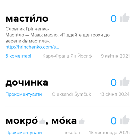
0
масти́ло
Словник Грінченка-
Масти́ло — Мазь; масло. «Піддайте ще трохи до
вареників мастила».
http://hrinchenko.com/slovar/znachenie-slova/27793-mastylo.html#show_point
3 коментарі
Карл-Франц Ян Йосиф
9 квітня 2021
0
дочинка
Прокоментувати
Oleksandr Šymčuk
13 січня 2024
0
мокро́
,
мо́ка
Прокоментувати
Liesolòn
18 листопада 2025