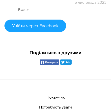
5
листопада
2023
Вже є
Увійти
через Facebook
Поділитись з друзями
Поширити
Твіт
Покажчик
Потребують уваги