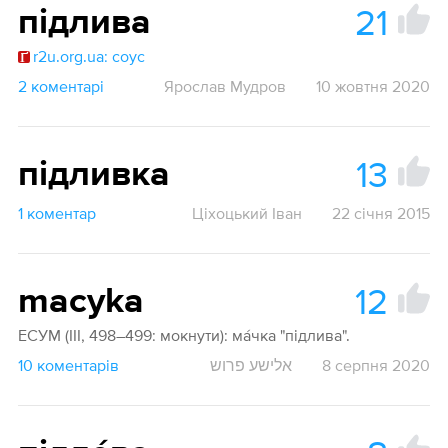
21
підлива
r2u.org.ua: соус
2 коментарі
Ярослав Мудров
10 жовтня 2020
13
підливка
1 коментар
Ціхоцький Іван
22 січня 2015
12
macyka
ЕСУМ (ІІІ, 498–499: мокнути): мáчка "підлива".
10 коментарів
אלישע פרוש
8 серпня 2020