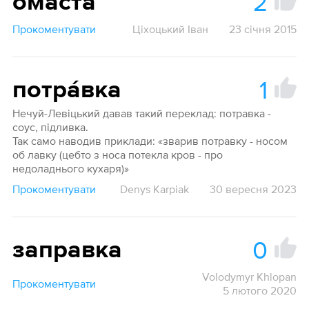
2
омаста
Прокоментувати
Ціхоцький Іван
23 січня 2015
1
потра́вка
Нечуй-Левіцький давав такий переклад: потравка -
соус, підливка.
Так само наводив приклади: «зварив потравку - носом
об лавку (цебто з носа потекла кров - про
недоладнього кухаря)»
Прокоментувати
Denys Karpiak
30 вересня 2023
0
заправка
Volodymyr Khlopan
Прокоментувати
5 лютого 2020