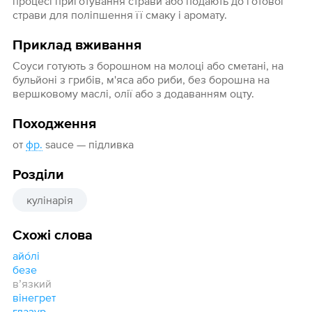
процесі приготування страви або подають до готової
страви для поліпшення її смаку і аромату.
Приклад вживання
Соуси готують з борошном на молоці або сметані, на
бульйоні з грибів, м'яса або риби, без борошна на
вершковому маслі, олії або з додаванням оцту.
Походження
от
фр.
sauce — підливка
Розділи
кулінарія
Схожі слова
айо́лі
безе
вʼязкий
вінегрет
глазур