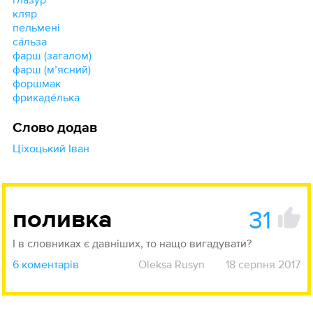
кляр
пельмені
са́льза
фарш (загалом)
фарш (мʼясний)
форшмак
фрикаде́лька
Слово додав
Ціхоцький Іван
31
поливка
І в словниках є давніших, то нащо вигадувати?
6 коментарів
Oleksa Rusyn
18 серпня 2017