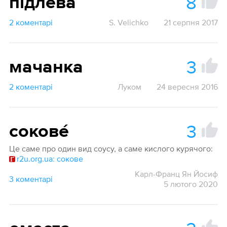
8
підле́ва
2 коментарі
S. Velichko
21 серпня 2017
3
мачанка
2 коментарі
Луком
24 вересня 2016
3
сокове́
Це саме про один вид соусу, а саме кислого курячого:
r2u.org.ua: сокове
Карл-Франц Ян Йосиф
3 коментарі
5 лютого 2020