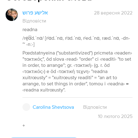
אלישע פרוש
28 вересня 2022
Відповісти
readna
/re̯͡ɑd.ˈnɑ/ [rʲɑd.ˈnɑ, rʲɜd.ˈnɑ, rʲed.ˈnɑ, ræd.ˈnɑ, -dn-
~ -nː-]
Pœdstatnyeina ("substantivized") pricmeta ‹readen›
"τακτικός", ôd slova ‹read› "order" ci ‹readiti› "to set
in order, to arrange"; gr. ‹τακτική› (g. r. ôd
‹τακτικός›) e ôd ‹τακτική τεχνη› "readna
xuitrœusty" = "xuitrœusty readiti" = "an art to
arrange, to set things in order", tomou i ‹readna› ←
‹readna xuitrœusty".
Carolina Shevtsova
Відповісти
10
лютого
2025
+