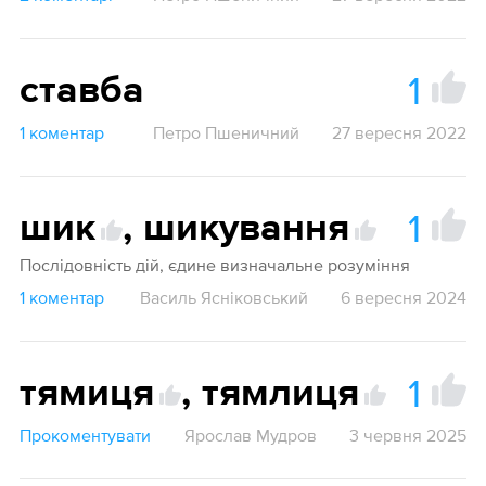
1
ставба
1 коментар
Петро Пшеничний
27 вересня 2022
1
шик
,
шикування
Послідовність дій, єдине визначальне розуміння
1 коментар
Василь Ясніковський
6 вересня 2024
1
тямиця
,
тямлиця
Прокоментувати
Ярослав Мудров
3 червня 2025