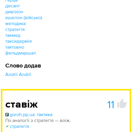
десант
дивізіон
ешелон (військо)
методика
стратегія
такмед
таксидермія
тактовно
фельдмаршал
Слово додав
Andrii Andrii
11
ставіж
goroh.pp.ua: тактика
По аналогії з стратегія — воїж.
стратегія