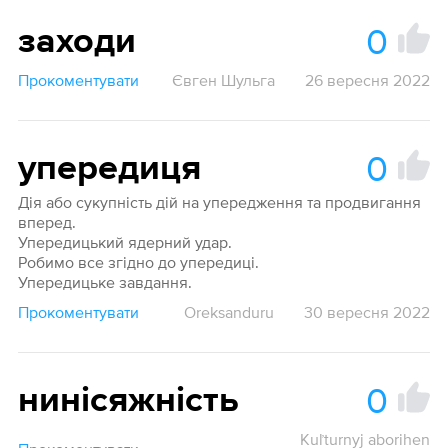
0
заходи
Прокоментувати
Євген Шульга
26 вересня 2022
0
упередиця
Дія або сукупність дій на упередження та продвигання
вперед.
Упередицький ядерний удар.
Робимо все згідно до упередиці.
Упередицьке завдання.
Прокоментувати
Oreksanduru
30 вересня 2022
0
нинісяжність
Kuľturnyj aborihen