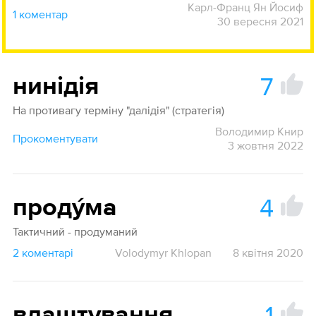
Карл-Франц Ян Йосиф
1 коментар
30 вересня 2021
7
нинідія
На противагу терміну "далідія" (стратегія)
Володимир Книр
Прокоментувати
3 жовтня 2022
4
проду́ма
Тактичний - продуманий
2 коментарі
Volodymyr Khlopan
8 квітня 2020
1
влаштування