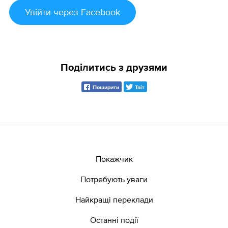
Увійти
через Facebook
Поділитись з друзями
Поширити
Твіт
Покажчик
Потребують уваги
Найкращі переклади
Останні події