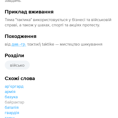
завдань.
Приклад вживання
Тяма "тактика" використовується у бізнесі та військовій
справі, а також у шахах, спорті та акціях протесту.
Походження
від
дав.-гр.
τακτική taktike — мистецтво шикування
Розділи
військо
Схожі слова
арʼєргард
армія
базука
байрактар
баталія
гвардія
герць