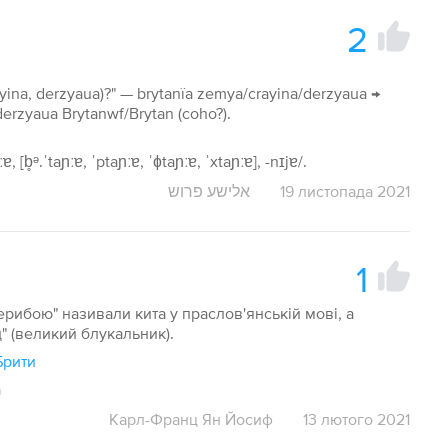
2
ayina, derzyaua)?" — brytanïa zemya/crayina/derzyaua →
derzyaua Brytanwf/Brytan (coho?).
ɐ, [b̥ᵊ.ˈtaɲːɐ, ˈptaɲːɐ, ˈɸtaɲːɐ, ˈxtaɲːɐ], -nɪjɐ/.
אלישע פרוש
19 листопада 2021
1
ерибою" називали кита у праслов'янській мові, а
" (великий блукальник).
 Брити
а
Карл-Франц Ян Йосиф
13 лютого 2021