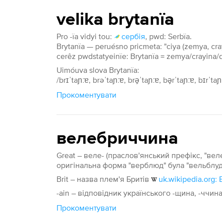
velika brytanïa
Pro -ïa vidyi tou:
сербія
, pwd: Serbïa.
Brytanïa — peruésno pricmeta: "ciya (zemya, cr
cerêz pwdstatyeinïe: Brytanïa = zemya/crayina/
Uimóuva slova Brytanïa:
/brɪˈtaɲːɐ, brəˈtaɲːɐ, brə̙ˈtaɲːɐ, bə̙rˈtaɲːɐ, bɪrˈtaɲː
Прокоментувати
велебриччина
Great – веле- (праслов'янський префікс, "вел
оригінальна форма "верблюд" була "вельблуд
Brit – назва плем'я Бритів
uk.wikipedia.org:
-ain – відповідник українського -щина, -ччин
Прокоментувати