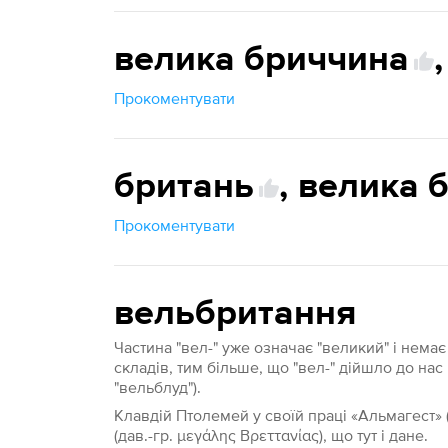
велика бриччина
,
Прокоментувати
британь
,
велика 
Прокоментувати
вельбритання
Частина "вел-" уже означає "великий" і нема
складів, тим більше, що "вел-" дійшло до нас 
"вельблуд").
Клавдій Птолемей у своїй праці «Альмагест» (
(дав.-гр. μεγάλης Βρεττανίας), що тут і дане.