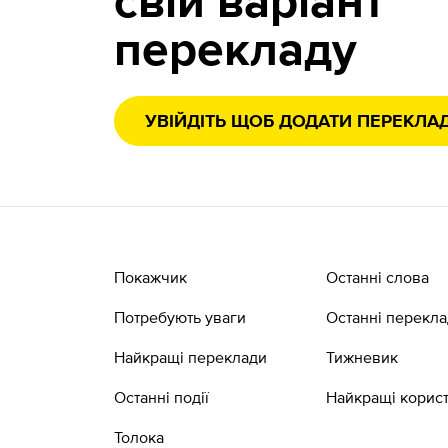
свій варіант
перекладу
УВІЙДІТЬ ЩОБ ДОДАТИ ПЕРЕКЛА
Покажчик
Останні слова
Потребують уваги
Останні перекл
Найкращі переклади
Тижневик
Останні події
Найкращі корист
Толока