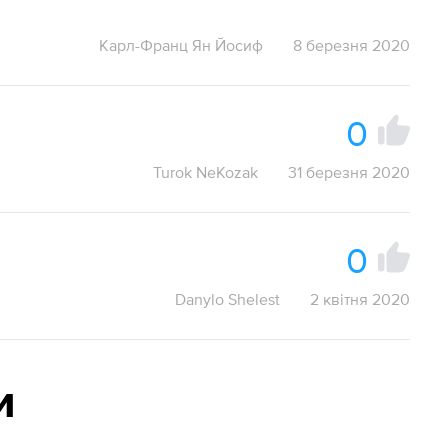
Карл-Франц Ян Йосиф
8 березня 2020
0
Turok NeKozak
31 березня 2020
0
Danylo Shelest
2 квітня 2020
и