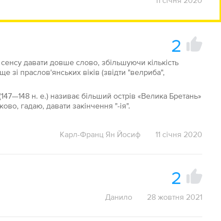
11 січня 2020
2
є сенсу давати довше слово, збільшуючи кількість
ще зі праслов'янських віків (звідти "велриба",
147—148 н. е.) називає більший острів «Велика Бретань»
ково, гадаю, давати закінчення "-ія".
Карл-Франц Ян Йосиф
11 січня 2020
2
Данило
28 жовтня 2021