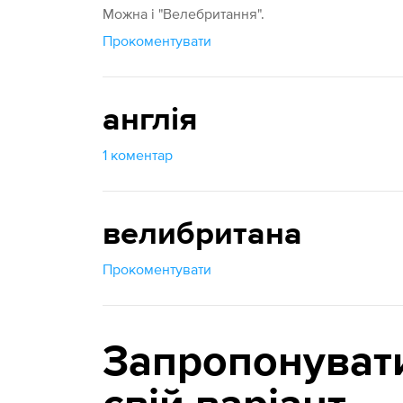
Можна і "Велебритання".
Прокоментувати
англія
1 коментар
велибритана
Прокоментувати
Запропонуват