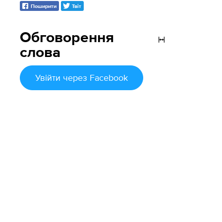
Поширити
Твіт
Обговорення
слова
Увійти
через Facebook