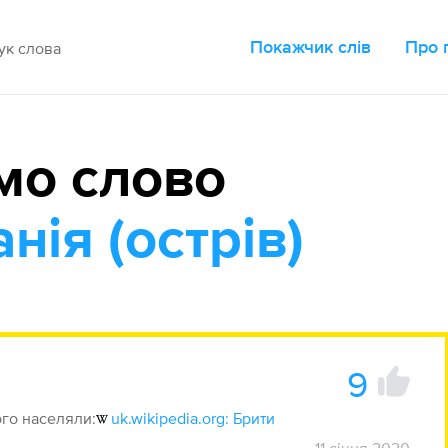
Покажчик слів
Про 
мо слово
нія (острів)
9
ого населяли:
uk.wikipedia.org: Брити