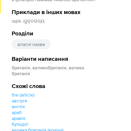
Приклади в інших мовах
одія. ଯୁକ୍ତରାଜ୍ୟ
Розділи
власні назви
Варіанти написання
британія, великобританія, велика
британія
Схожі слова
the (article)
австрія
англія
араб
аравія
бульдог
велика британія (країна)