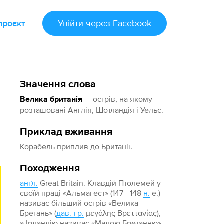
проєкт
Увійти
через Facebook
Значення слова
— острів, на якому
Велика британія
розташовані Англія, Шотландія і Уельс.
Приклад вживання
Корабель приплив до Британії.
Походження
анґл.
Great Britain. Клавдій Птолемей у
своїй праці «Альмагест» (147—148
н.
е.)
називає більший острів «Велика
Бретань» (
дав.-гр.
μεγάλης Βρεττανίας),
а Ірландію називає «Малою Бретанню».