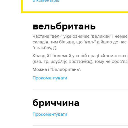
6 коментарів
вельбритань
Частина "вел-" уже означає "великий" і нема
складів, тим більше, що "вел-" дійшло до нас 
"вельблуд").
Клавдій Птолемей у своїй праці «Альмагест» (
(дав.-гр. μεγάλης Βρεττανίας), тому не обов'яз
Можна і "Велебритань".
Прокоментувати
бриччина
Прокоментувати