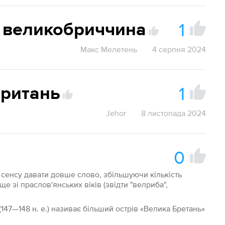
1
великобриччина
Макс Мелетень
4 серпня 2024
1
британь
Jehor
8 листопада 2024
0
є сенсу давати довше слово, збільшуючи кількість
ще зі праслов'янських віків (звідти "велриба",
147—148 н. е.) називає більший острів «Велика Бретань»