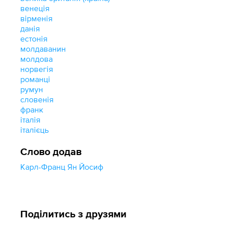
венеція
вірменія
данія
естонія
молдаванин
молдова
норвегія
романці
румун
словенія
франк
італія
італієць
Слово додав
Карл-Франц Ян Йосиф
Поділитись з друзями