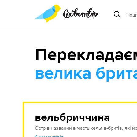
Перекладає
велика брита
вельбриччина
Острів названий в честь кельтів-бритів, які й