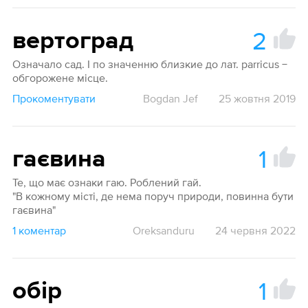
2
вертоград
Означало сад. I по значенню близкие до лат. parricus −
обгорожене місце.
Прокоментувати
Bogdan Jef
25 жовтня 2019
1
гаєвина
Те, що має ознаки гаю. Роблений гай.
"В кожному місті, де нема поруч природи, повинна бути
гаєвина"
1 коментар
Oreksanduru
24 червня 2022
1
обір