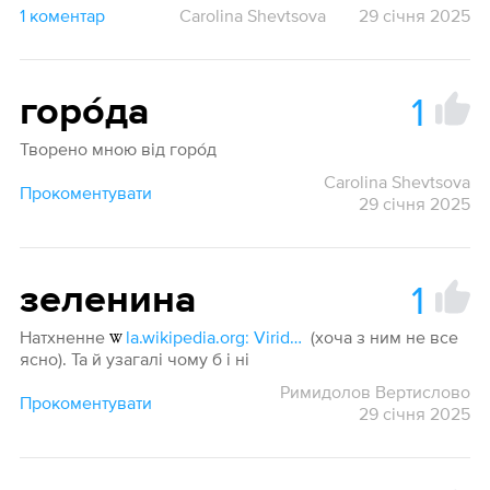
1 коментар
Carolina Shevtsova
29 січня 2025
1
горо́да
Творено мною від горо́д
Carolina Shevtsova
Прокоментувати
29 січня 2025
1
зеленина
Натхненне
la.wikipedia.org: Viridarium
(хоча з ним не все
ясно). Та й узагалі чому б і ні
Римидолов Вертислово
Прокоментувати
29 січня 2025