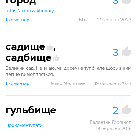
3
горо́д
https://uk.m.wiktionary.org/wiki/Додаток:Тлумачний_словник_львівської_ґвари
1 коментар
Ӹ ӹ
29 травня 2023
садище
,
3
1
садбище
1
Великий сад. Не знаю, чи доречне тут б, але щось з ним
легше вимовляється.
1 коментар
Макс Мелетень
19 березня 2024
2
гульбище
Валентин Горяїнов
Прокоментувати
19 березня 2018