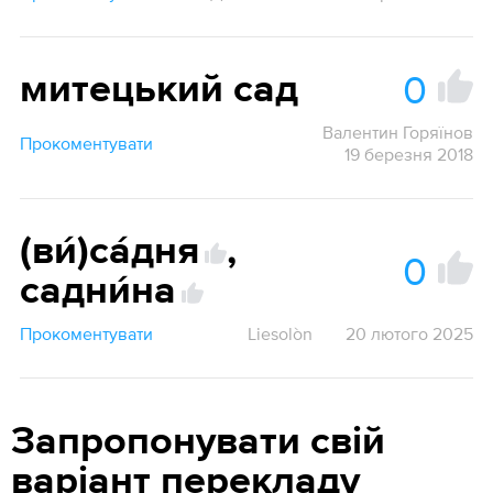
0
митецький сад
Валентин Горяїнов
Прокоментувати
19 березня 2018
(ви́)са́дня
,
0
садни́на
Прокоментувати
Liesolòn
20 лютого 2025
Запропонувати свій
варіант перекладу