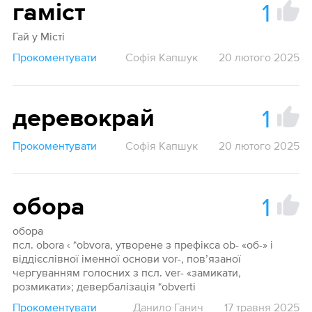
1
гаміст
Гай у Місті
Прокоментувати
Софія Капшук
20 лютого 2025
1
деревокрай
Прокоментувати
Софія Капшук
20 лютого 2025
1
обора
обора
псл. obora ‹ *obvora, утворене з префікса ob- «об-» і
віддієслівної іменної основи vor-, пов’язаної
чергуванням голосних з псл. ver- «замикати,
розмикати»; девербалізація *obverti
Прокоментувати
Данило Ганич
17 травня 2025