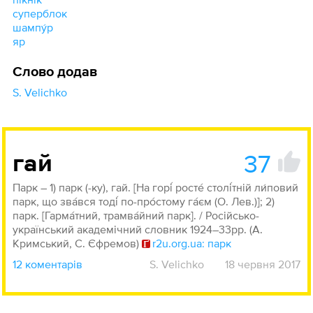
суперблок
шампу́р
яр
Слово додав
S. Velichko
37
гай
Парк – 1) парк (-ку), гай. [На горі́ росте́ столі́тній ли́повий
парк, що зва́вся тоді́ по-про́стому га́єм (О. Лев.)]; 2)
парк. [Гарма́тний, трамва́йний парк]. / Російсько-
український академічний словник 1924–33рр. (А.
Кримський, С. Єфремов)
r2u.org.ua: парк
12 коментарів
S. Velichko
18 червня 2017