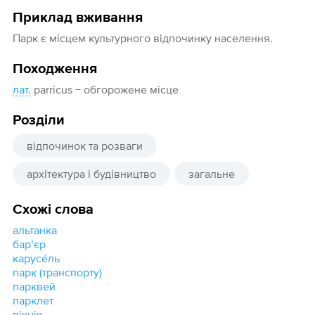
Приклад вживання
Парк є місцем культурного відпочинку населення.
Походження
лат.
parricus − обгорожене місце
Розділи
відпочинок та розваги
архітектура і будівництво
загальне
Схожі слова
альтанка
барʼєр
карусе́ль
парк (транспорту)
парквей
парклет
пікнік