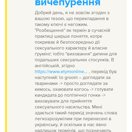
вичепурення
Добрий день, я не зовсім згоден з
вашою тезою, що перекладання в
такому ключі є негожим.
"Розбещення" як термін в сучасній
практиці ширше поняття, котре
покриває й безпосередньо дії
сексуального характеру й власне
ґрумінґ, тобто "виховання" дитини для
подальших сексуальних стосунків. В
англійській, згідно
https://www.etymonline.com/word/groom
, перехід був
наступний: to groom – доглядати за
тваринами -> просто доглядати за
кимось, охаювати когось -> готувати
кандидата до політичної гонки ->
виховувати для прийняття
сексуального насильства. Мені
здається такий перехід значень слова
легкозрозумілим при перенесені в
українську, й оскільки в нас явно
надлишок термінів, що позначають