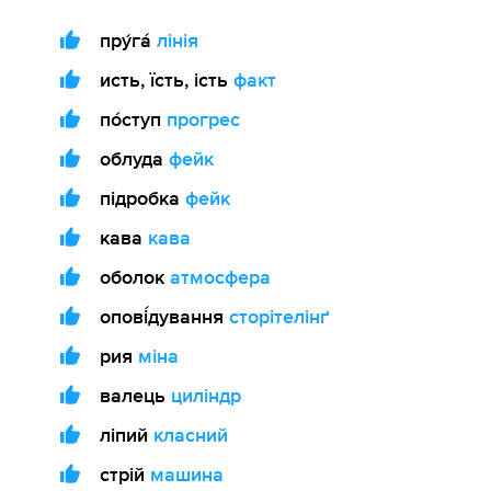
пру́га́
лінія
исть, їсть, ість
факт
пóступ
прогрес
облуда
фейк
підробка
фейк
кава
кава
оболок
атмосфера
опові́дування
сторітелінґ
рия
міна
валець
циліндр
ліпий
класний
стрій
машина