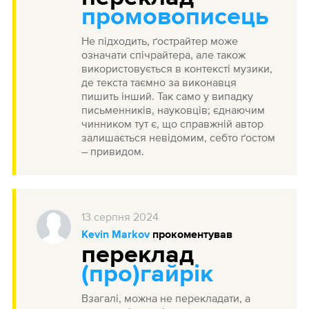
промовописець
Не підходить, ґострайтер може
означати спічрайтера, але також
використовується в контексті музики,
де текста таємно за виконавця
пишить інший. Так само у випадку
письменників, науковців; єднаючим
чинником тут є, що справжній автор
залишається невідомим, себто ґостом
– привидом.
13
серпня
2024
Kevin Markov
прокоментував
переклад
(про)гайрік
Взагалі, можна не перекладати, а