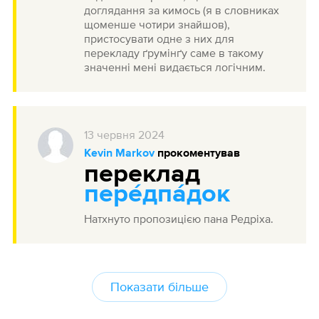
доглядання за кимось (я в словниках
щоменше чотири знайшов),
пристосувати одне з них для
перекладу ґрумінґу саме в такому
значенні мені видається логічним.
13
червня
2024
Kevin Markov
прокоментував
переклад
пере́дпа́док
Натхнуто пропозицією пана Редріха.
Показати більше