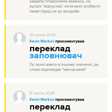
закрити гіперонімом якимось, на
кшталт "відпустка", хоча мені особисто
такий підхід не до вподоби.
13
липня
2024
Kevin Markov
прокоментував
переклад
заповнювач
Тут воно вжито в іншому значенні, де
слово відповідає "тимчасовий"
11
липня
2024
Kevin Markov
прокоментував
переклад