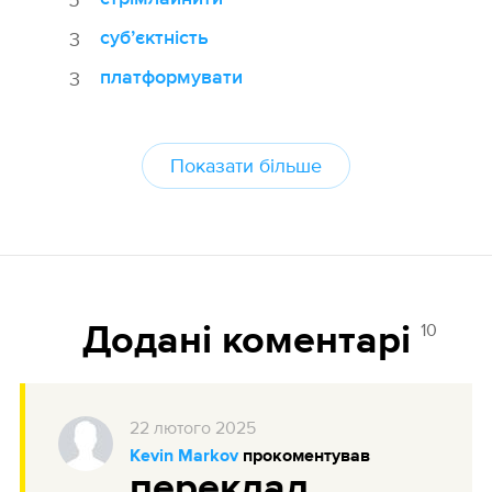
субʼєктність
3
платформувати
3
Показати більше
10
Додані коментарі
22
лютого
2025
Kevin Markov
прокоментував
переклад