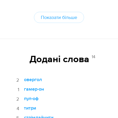
Показати більше
14
Додані cлова
овергол
2
гамер-он
1
пул-оф
2
титри
4
стрімлайнити
5