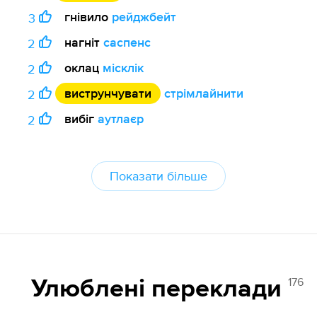
гнівило
рейджбейт
3
нагніт
саспенс
2
оклац
місклік
2
виструнчувати
стрімлайнити
2
вибіг
аутлаєр
2
Показати більше
176
Улюблені переклади