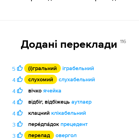
116
Додані переклади
(і)гральний
іграбельний
5
слухомий
слухабельний
4
вічко
ячейка
4
відбіг, відбіжець
аутлаєр
4
клацний
клікабельний
4
пере́дпа́док
прецедент
3
перелад
овергол
3