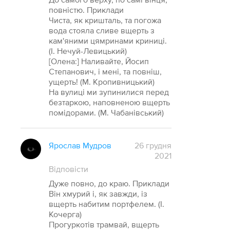
повністю. Приклади
Чиста, як кришталь, та погожа
вода стояла сливе вщерть з
кам'яними цямринами криниці.
(І. Нечуй-Левицький)
[Олена:] Наливайте, Йосип
Степанович, і мені, та повніш,
ущерть! (М. Кропивницький)
На вулиці ми зупинилися перед
безтаркою, наповненою вщерть
помідорами. (М. Чабанівський)
Ярослав Мудров
26 грудня
2021
Відповісти
Дуже повно, до краю. Приклади
Він хмурий і, як завжди, із
вщерть набитим портфелем. (І.
Кочерга)
Прогуркотів трамвай, вщерть