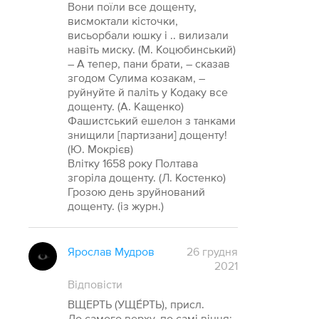
Вони поїли все дощенту,
висмоктали кісточки,
висьорбали юшку і .. вилизали
навіть миску. (М. Коцюбинський)
– А тепер, пани брати, – сказав
згодом Сулима козакам, –
руйнуйте й паліть у Кодаку все
дощенту. (А. Кащенко)
Фашистський ешелон з танками
знищили [партизани] дощенту!
(Ю. Мокрієв)
Влітку 1658 року Полтава
згоріла дощенту. (Л. Костенко)
Грозою день зруйнований
дощенту. (із журн.)
Ярослав Мудров
26 грудня
2021
Відповісти
ВЩЕРТЬ (УЩЕ́РТЬ), присл.
До самого верху, по самі вінця;