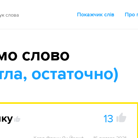
Покажчик слів
Про 
мо слово
ла, остаточно)
13
нку
1