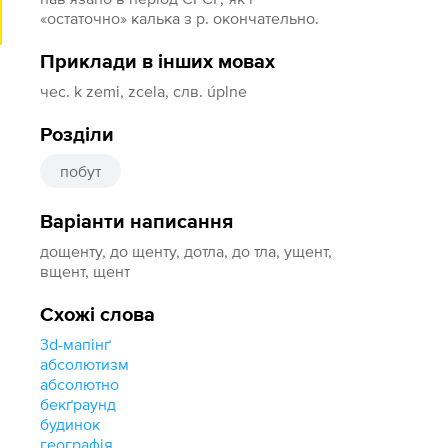
«остаточно» калька з р. окончательно.
Приклади в інших мовах
чес. k zemi, zcela, слв. úplne
Розділи
побут
Варіанти написання
дощенту, до щенту, дотла, до тла, ущент,
вщент, щент
Схожі слова
3d-мапінґ
абсолютизм
абсолютно
бекґраунд
будинок
географія