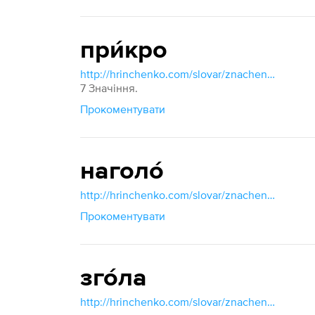
при́кро
http://hrinchenko.com/slovar/znachenie-slova/47672-prykro.html#show_point
7 Значіння.
Прокоментувати
наголо́
http://hrinchenko.com/slovar/znachenie-slova/29995-nagholo.html#show_point
Прокоментувати
зго́ла
http://hrinchenko.com/slovar/znachenie-slova/19664-zghola.html#show_point