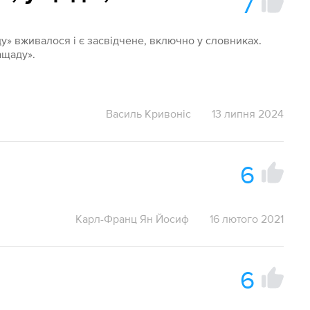
7
у» вживалося і є засвідчене, включно у словниках.
ащаду».
Василь Кривоніс
13 липня 2024
6
Карл-Франц Ян Йосиф
16 лютого 2021
6