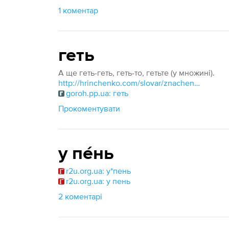
1 коментар
геть
А ще геть-геть, геть-то, гетьте (у множині).
http://hrinchenko.com/slovar/znachenie-slova/9092-ghet.html#show_point
goroh.pp.ua: геть
Прокоментувати
у пе́нь
r2u.org.ua: у*пень
r2u.org.ua: у пень
2 коментарі