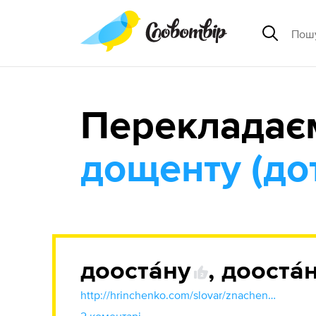
Перекладає
дощенту (дот
дооста́ну
,
дооста́
2
http://hrinchenko.com/slovar/znachenie-slova/13340-doostanku.html#show_point