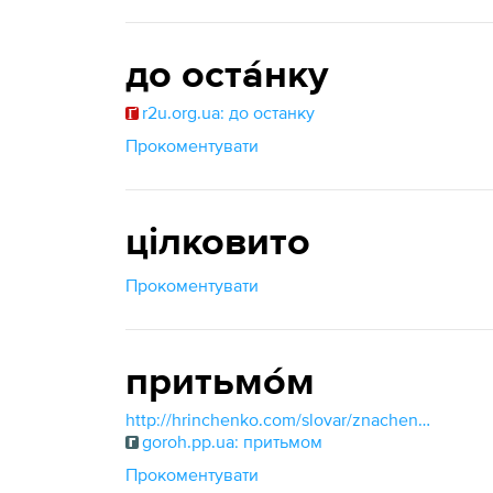
до оста́нку
r2u.org.ua: до останку
Прокоментувати
цілковито
Прокоментувати
притьмо́м
http://hrinchenko.com/slovar/znachenie-slova/48456-prytmom.html#show_point
goroh.pp.ua: притьмом
Прокоментувати