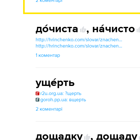
2 коментарі
до́чиста
,
на́чисто
3
http://hrinchenko.com/slovar/znachenie-slova/31860-nachysto.html#show_point
http://hrinchenko.com/slovar/znachenie-slova/13830-dochysta.html#show_point
1 коментар
уще́рть
r2u.org.ua: ?щерть
goroh.pp.ua: вщерть
2 коментарі
дощадку
,
дощаду