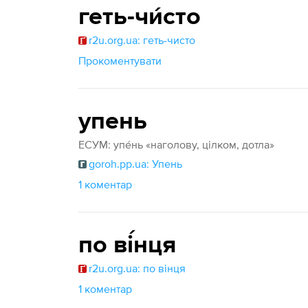
геть-чи́сто
r2u.org.ua: геть-чисто
Прокоментувати
упень
ЕСУМ: упе́нь «наголову, цілком, дотла»
goroh.pp.ua: Упень
1 коментар
по ві́нця
r2u.org.ua: по вінця
1 коментар