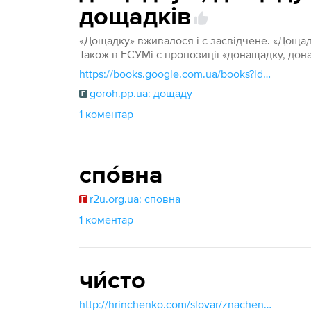
дощадків
«Дощадку» вживалося і є засвідчене. «Дощад
Також в ЕСУМі є пропозиції «донащадку, дон
https://books.google.com.ua/books?id=hCYDAAAAMAAJ&q=дощадку&dq=дощадку&hl=uk&newbks=1&newbks_redir=0&source=gb_mobile_search&sa=X&ved=2ahUKEwjhivKopKSHAxX_hv0HHQ7OCqUQ6AF6BAgKEAM#дощадку
goroh.pp.ua: дощаду
1 коментар
спо́вна
r2u.org.ua: сповна
1 коментар
чи́сто
http://hrinchenko.com/slovar/znachenie-slova/64827-chysto.html#show_point