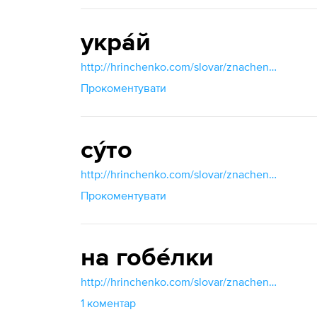
укра́й
http://hrinchenko.com/slovar/znachenie-slova/60716-ukraj.html#show_point
Прокоментувати
су́то
http://hrinchenko.com/slovar/znachenie-slova/57512-suto.html#show_point
Прокоментувати
на гобе́лки
http://hrinchenko.com/slovar/znachenie-slova/9633-ghobelky.html#show_point
1 коментар