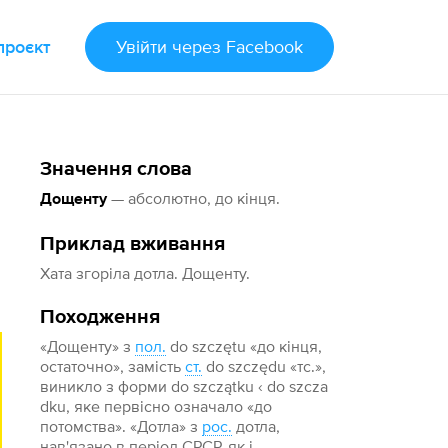
проєкт
Увійти
через Facebook
Значення слова
— абсолютно, до кінця.
Дощенту
Приклад вживання
Хата згоріла дотла. Дощенту.
Походження
«Дощенту» з
пол.
do szczętu «до кінця,
остаточно», замість
ст.
do szczędu «тс.»,
виникло з форми do szczątku ‹ do szcza
dku, яке первісно означало «до
потомства». «Дотла» з
рос.
дотла,
нав'язано в період СРСР, як і