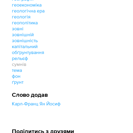
геоекономіка
геологічна ера
геологія
геополітика
зовні
зовнішній
зовнішність
капітальний
обґрунтування
рельєф
сумнів
тема
фон
ґрунт
Слово додав
Карл-Франц Ян Йосиф
Поділитись з друзями