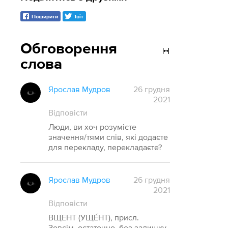
Поширити
Твіт
Обговорення
слова
Ярослав Мудров
26 грудня
2021
Відповісти
Люди, ви хоч розумієте
значення/тями слів, які додаєте
для перекладу, перекладаєте?
Ярослав Мудров
26 грудня
2021
Відповісти
ВЩЕНТ (УЩЕ́НТ), присл.
Зовсім, остаточно, без залишку.