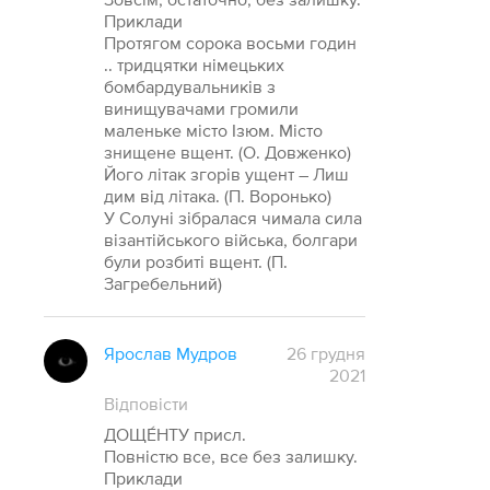
Приклади
Протягом сорока восьми годин
.. тридцятки німецьких
бомбардувальників з
винищувачами громили
маленьке місто Ізюм. Місто
знищене вщент. (О. Довженко)
Його літак згорів ущент – Лиш
дим від літака. (П. Воронько)
У Солуні зібралася чимала сила
візантійського війська, болгари
були розбиті вщент. (П.
Загребельний)
Ярослав Мудров
26 грудня
2021
Відповісти
ДОЩЕ́НТУ присл.
Повністю все, все без залишку.
Приклади