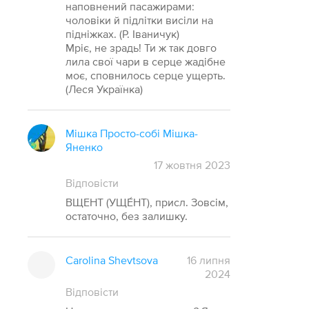
наповнений пасажирами:
чоловіки й підлітки висіли на
підніжках. (Р. Іваничук)
Мріє, не зрадь! Ти ж так довго
лила свої чари в серце жадібне
моє, сповнилось серце ущерть.
(Леся Українка)
Мішка Просто-собі Мішка-
Яненко
17 жовтня 2023
Відповісти
ВЩЕНТ (УЩЕ́НТ), присл. Зовсім,
остаточно, без залишку.
Carolina Shevtsova
16 липня
2024
Відповісти