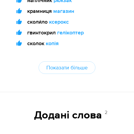
наплічник
рюкзак
крамниця
магазин
сколи́ло
ксерокс
гвинтокрил
гелікоптер
сколок
копія
Показати більше
2
Додані cлова