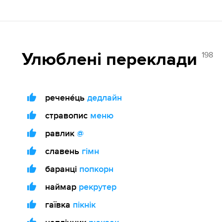
198
Улюблені переклади
речене́ць
дедлайн
стравопис
меню
равлик
@
славень
гімн
баранці
попкорн
наймар
рекрутер
гаївка
пікнік