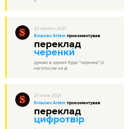
+
22
лютого
2021
Kniaziev Artem
прокоментував
переклад
черенки́
думаю в однині буде "черенка" (з
наголосом на а)
21
січня
2021
Kniaziev Artem
прокоментував
переклад
цифротвір