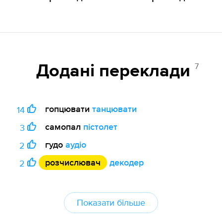
7
Додані переклади
гопцювати
танцювати
14
самопал
пістолет
3
гудо
аудіо
2
розчислювач
декодер
2
Показати більше