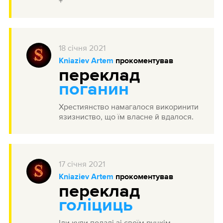
+
18
січня
2021
Kniaziev Artem
прокоментував
переклад
поганин
Хрестиянство намагалося викоринити
язизниство, що їм власне й вдалося.
17
січня
2021
Kniaziev Artem
прокоментував
переклад
голіциць
Іди куди подалі зі своїм руцкім