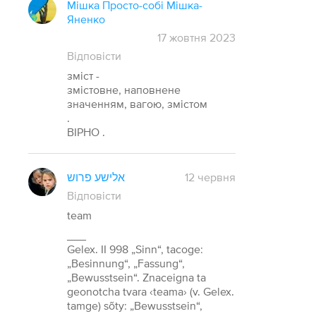
Мішка Просто-собі Мішка-
Яненко
17 жовтня 2023
Відповісти
зміст -
змістовне, наповнене
значенням, вагою, змістом
.
ВІРНО .
אלישע פרוש
12 червня
Відповісти
team
___
Gelex. II 998 „Sinn“, tacoge:
„Besinnung“, „Fassung“,
„Bewusstsein“. Znaceigna ta
geonotcha tvara ‹teama› (v. Gelex.
tamge) sõty: „Bewusstsein“,