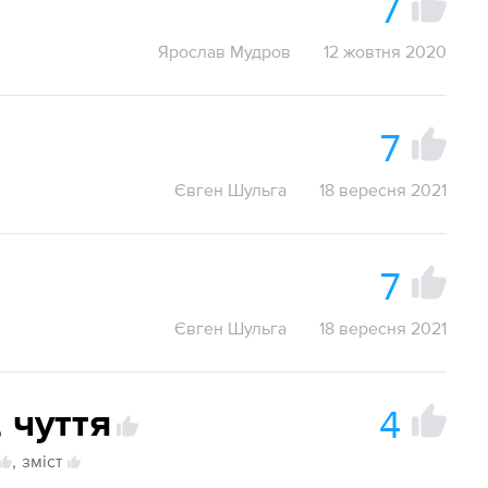
7
Ярослав Мудров
12 жовтня 2020
7
Євген Шульга
18 вересня 2021
7
Євген Шульга
18 вересня 2021
4
,
чуття
,
зміст