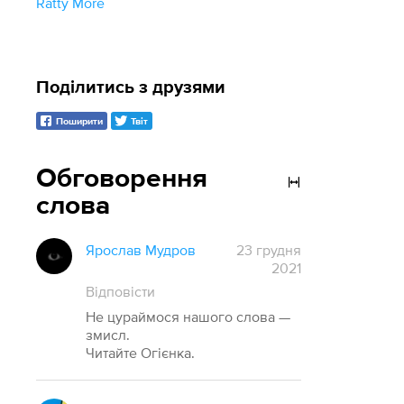
Ratty More
Поділитись з друзями
Поширити
Твіт
Обговорення
слова
Ярослав Мудров
23 грудня
2021
Відповісти
Не цураймося нашого слова —
змисл.
Читайте Огієнка.