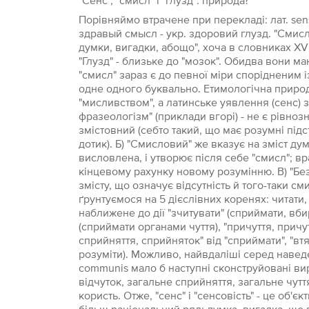
"Сенс", "смисл" і "глузд": природа?
Порівняймо втрачене при перекладі: лат. sens
здравый смысл - укр. здоровий глузд. "Смисл
думки, вигадки, абощо", хоча в словниках XVII
"Глузд" - близьке до "мозок". Обидва вони м
"смисл" зараз є до певної міри спорідненим 
одне одного буквально. Етимологічна природ
"мисливством", а латинське уявлення (сенс) 
фразеологізм" (приклади вгорі) - не є рівно
змістовний (себто такий, що має розумні підст
дотик). Б) "Смисловий" же вказує на зміст д
висловлена, і утворює після себе "смисл"; в
кінцевому рахунку новому розумінню. В) "Бе
змісту, що означує відсутність й того-таки с
ґрунтуємося на 5 дієслівних коренях: читати, ч
наближене до дії "зчитувати" (сприймати, вбир
(сприймати органами чуття), "причуття, причу
сприйняття, сприйняток" від "сприймати", "втя
розуміти). Можливо, найвдаліші серед наведен
communis мало б наступні сконструйовані ви
відчуток, загальне сприйняття, загальне чутт
користь. Отже, "сенс" і "сенсовість" - це об'є