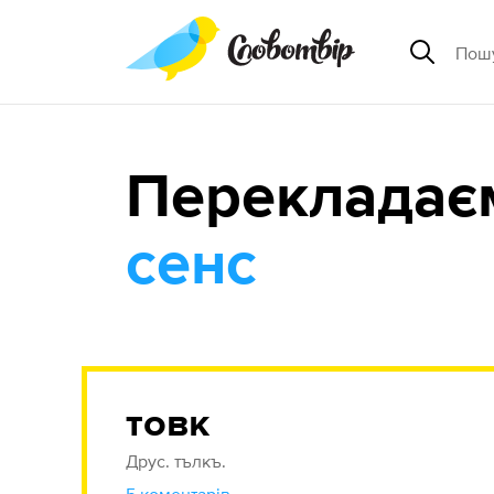
Перекладає
сенс
товк
Друс. тълкъ.