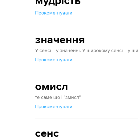
мудрість
Прокоментувати
значення
У сенсі = у значенні. У широкому сенсі = у ш
Прокоментувати
омисл
те саме що і "змисл"
Прокоментувати
сенс