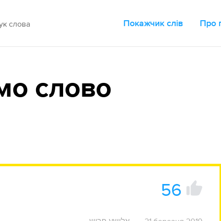
Покажчик слів
Про 
мо слово
56