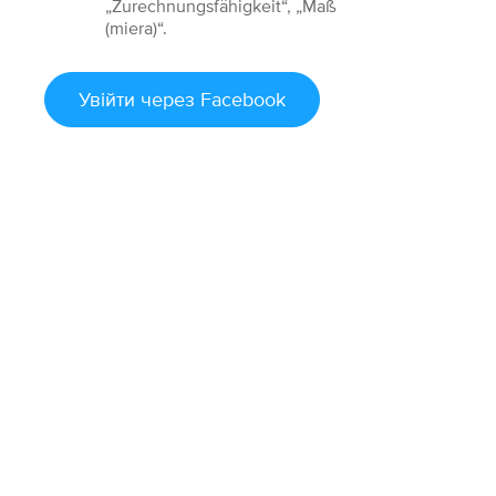
„Zurechnungsfähigkeit“, „Maß
(miera)“.
Увійти
через Facebook