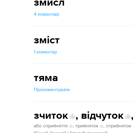
змисл
4 коментарі
зміст
1 коментар
тяма
Прокоментувати
зчиток
,
відчуток
або
сприйняття
,
прийняток
,
сприйняток