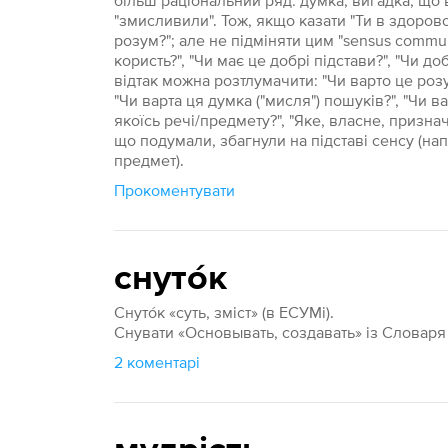
більш раціональний ряд: думка, вигадка, що в
"змисливили". Тож, якщо казати "Ти в здорово
розум?"; але не підміняти цим "sensus commun
користь?", "Чи має це добрі підстави?", "Чи доб
відтак можна розтлумачити: "Чи варто це розу
"Чи варта ця думка ("мисля") пошуків?", "Чи 
якоїсь речі/предмету?", "Яке, власне, призначе
що подумали, збагнули на підставі сенсу (н
предмет).
Прокоментувати
снуто́к
Снуто́к «суть, зміст» (в ЕСУМі).
Снувати «Основывать, создавать» із Словаря
2 коментарі