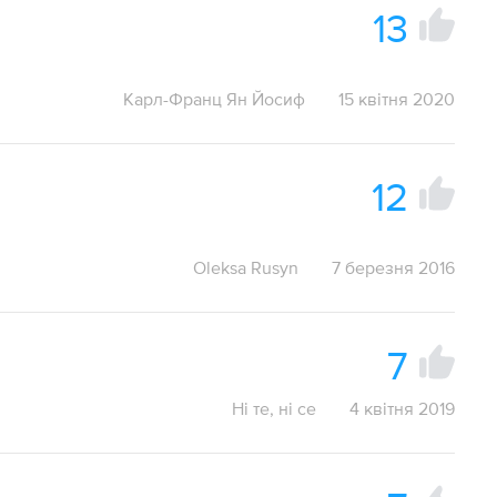
13
Карл-Франц Ян Йосиф
15 квітня 2020
12
Oleksa Rusyn
7 березня 2016
7
Ні те, ні се
4 квітня 2019