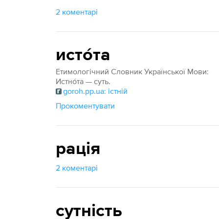
2 коментарі
исто́та
Етимологічний Словник Української Мови:
Истно́та — суть.
goroh.pp.ua: істній
Прокоментувати
рація
2 коментарі
сутність