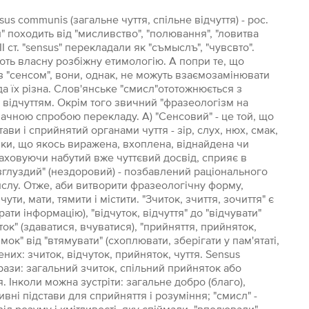
us communis (загальне чуття, спільне відчуття) - рос.
" походить від "мисливство", "полювання", "ловитва
 ст. "sensus" перекладали як "съмыслъ", "чувсвто".
ають власну розбіжну етимологію. А попри те, що
із "сенсом", вони, однак, не можуть взаємозамінювати
а їх різна. Слов'янське "смисл"ототожнюється з
з відчуттям. Окрім того звичний "фразеологізм на
значною спробою перекладу. А) "Сенсовий" - це той, що
ави і сприйнятий органами чуття - зір, слух, нюх, смак,
умки, що якось виражена, вхоплена, віднайдена чи
раховуючи набутий вже чуттєвий досвід, сприяє в
зглуздий" (нездоровий) - позбавлений раціонального
мислу. Отже, аби витворити фразеологічну форму,
ути, мати, тямити і містити. "Зчиток, зчиття, зочиття" є
ати інформацію), "відчуток, відчуття" до "відчувати"
ток" (здаватися, вчуватися), "прийняття, прийняток,
мок" від "втямувати" (схоплювати, зберігати у пам'ятаті,
их: зчиток, відчуток, прийняток, чуття. Sensus
рази: загальний зчиток, спільний прийняток або
я. Інколи можна зустріти: загальне добро (благо),
ктивні підстави для сприйняття і розуміння; "смисл" -