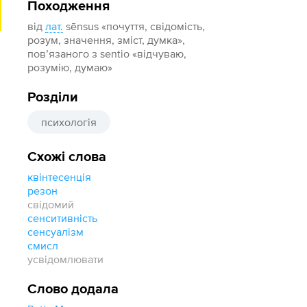
Походження
від
лат.
sēnsus «почуття, свідомість,
розум, значення, зміст, думка»,
пов’язаного з sentio «відчуваю,
розумію, думаю»
Розділи
психологія
Схожі слова
квінтесенція
резон
свідомий
сенситивність
сенсуалізм
смисл
усвідомлювати
Слово додала