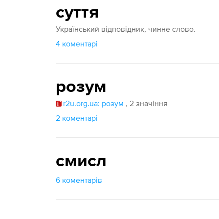
суття
Український відповідник, чинне слово.
4 коментарі
розум
r2u.org.ua: розум
, 2 значіння
2 коментарі
смисл
6 коментарів