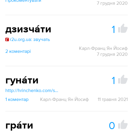
Прокоментувати
7 грудня 2020
1
дзизча́ти
r2u.org.ua: звучать
Карл-Франц Ян Йосиф
2 коментарі
7 грудня 2020
1
гуна́ти
http://hrinchenko.com/slovar/znachenie-slova/10888-ghunaty.html#show_point
1 коментар
Карл-Франц Ян Йосиф
11 травня 2021
0
гра́ти