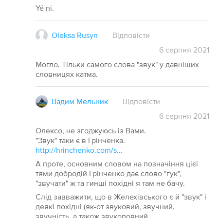
Yé ni.
Oleksa Rusyn
Відповісти
6
серпня
2021
Могло. Тільки самого слова "звук" у давніших
словницях катма.
Вадим Мельник
Відповісти
6
серпня
2021
Олексо, не згоджуюсь із Вами.
"Звук" таки є в Грінченка.
http://hrinchenko.com/slovar/znachenie-slova/19551-zvuk.html#show_point
А проте, основним словом на позначіння цієї
тями добродій Грінченко дає слово "гук",
"звучати" ж та гинші похідні я там не бачу.
Слід завважити, що в Желехівського є й "звук" і
деякі похідні (як-от звуковий, звучний,
звучність, а також звукоповний,