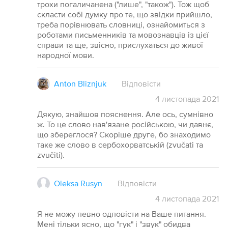
трохи погаличанена ("лише", "також"). Тож щоб
скласти собі думку про те, що звідки прийшло,
треба порівнювать словниці, ознайомиться з
роботами письменників та мовознавців із цієї
справи та ще, звісно, прислухаться до живої
народної мови.
Anton Bliznjuk
Відповісти
4
листопада
2021
Дякую, знайшов пояснення. Але ось, сумнівно
ж. То це слово нав'язане російською, чи давнє,
що збереглося? Скоріше друге, бо знаходимо
таке же слово в сербохорватській (zvučati та
zvučiti).
Oleksa Rusyn
Відповісти
4
листопада
2021
Я не можу певно одповісти на Ваше питання.
Мені тільки ясно, що "гук" і "звук" обидва