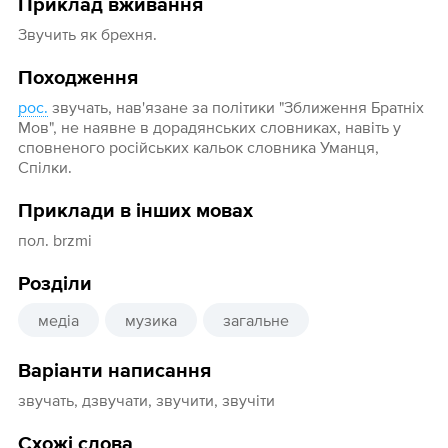
Приклад вживання
Звучить як брехня.
Походження
рос.
звучать, нав'язане за політики "Зближення Братніх
Мов", не наявне в дорадянських словниках, навіть у
сповненого російських кальок словника Уманця,
Спілки.
Приклади в інших мовах
пол. brzmi
Розділи
медіа
музика
загальне
Варіанти написання
звучать, дзвучати, звучити, звучіти
Схожі слова