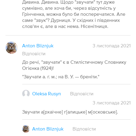
Дивина. Дивина. Щодо "звучати" тут дуже
сумнівно, але хоча би, через відсутність у
Грінченка, можна було би посперечатися. Але
саме "звук"? Дурниця. У східних і південних
слов'ян є, але в нас нема. Нісенітниця.
Anton Bliznjuk
3 листопада 2021
Відповісти
До речі, "звучати" є в Стилістичному Словнику
Огієнка (1924)!
"Звучати а. г. м.; на В. У. — бреніти."
Oleksa Rusyn
Відповісти
3
листопада
2021
Звучати а[рхаїчне] г[алицьке] м[осковське].
Anton Bliznjuk
Відповісти