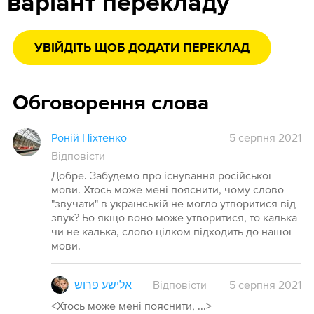
варіант перекладу
УВІЙДІТЬ ЩОБ ДОДАТИ ПЕРЕКЛАД
Обговорення слова
Роній Ніхтенко
5 серпня 2021
Відповісти
Добре. Забудемо про існування російської
мови. Хтось може мені пояснити, чому слово
"звучати" в українській не могло утворитися від
звук? Бо якщо воно може утворитися, то калька
чи не калька, слово цілком підходить до нашої
мови.
אלישע פרוש
Відповісти
5
серпня
2021
<Хтось може мені пояснити, ...>