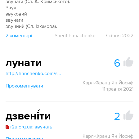
звучати (Сл. А. Кримського).
Звук
звуковий
звучати
звучний (Сл. Ізюмова).
2 коментарі
Sherif Ermachenko
7 січня 2022
6
лунати
http://hrinchenko.com/slovar/znachenie-slova/26946-lunaty.html#show_point
Карл-Франц Ян Йосиф
Прокоментувати
11 травня 2021
2
дзвені́ти
r2u.org.ua: звучать
Карл-Франц Ян Йосиф