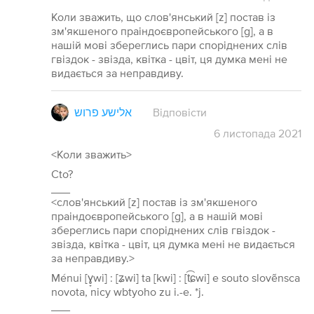
Коли зважить, що слов'янський [z] постав із
зм'якшеного праіндоєвропейського [g], а в
нашій мові збереглись пари споріднених слів
гвіздок - звізда, квітка - цвіт, ця думка мені не
видається за неправдиву.
אלישע פרוש
Відповісти
6
листопада
2021
<Коли зважить>
Cto?
___
<слов'янський [z] постав із зм'якшеного
праіндоєвропейського [g], а в нашій мові
збереглись пари споріднених слів гвіздок -
звізда, квітка - цвіт, ця думка мені не видається
за неправдиву.>
Ménui [ɣ̞wi] : [ʑwi] ta [kwi] : [t͡ɕwi] e souto slovẽnsca
novota, nicy wbtyoho zu i.-e. *j.
___