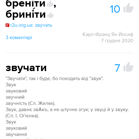
брені́ти
,
10
1
брині́ти
r2u.org.ua: звучать
Карл-Франц Ян Йосиф
3 коментарі
7 грудня 2020
7
звучати
"Звучати", так і буде, бо походить від "звук".
Звук
звуковий
звучний
звучність (Сл. Желех).
Звук, давнє звѦкъ, а не штучне згук; у звуці й у звуку.
(Сл. І. Огієнка).
Звук
звуковий
звучання