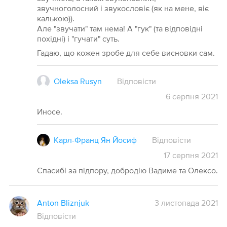
звучноголосний і звукословіє (як на мене, віє
калькою)).
Але "звучати" там нема! А "гук" (та відповідні
похідні) і "гучати" суть.
Гадаю, що кожен зробе для себе висновки сам.
Oleksa Rusyn
Відповісти
6
серпня
2021
Иносе.
Карл-Франц Ян Йосиф
Відповісти
17
серпня
2021
Спасибі за підпору, добродію Вадиме та Олексо.
Anton Bliznjuk
3 листопада 2021
Відповісти