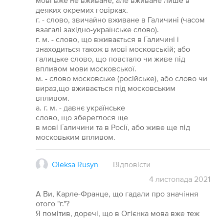
мові вже не вживане, але вживане лише в
деяких окремих говірках.
г. - слово, звичайно вживане в Галичині (часом
взагалі західно-українське слово).
г. м. - слово, що вживається в Галичині і
знаходиться також в мові московській; або
галицьке слово, що повстало чи живе під
впливом мови московської.
м. - слово московське (російське), або слово чи
вираз,що вживається під московським
впливом.
а. г. м. - давнє українське
слово, що збереглося ще
в мові Галичини та в Росії, або живе ще під
московьким впливом.
Oleksa Rusyn
Відповісти
4
листопада
2021
А Ви, Карле-Франце, що гадали про значіння
отого "г."?
Я помітив, доречі, що в Огієнка мова вже теж