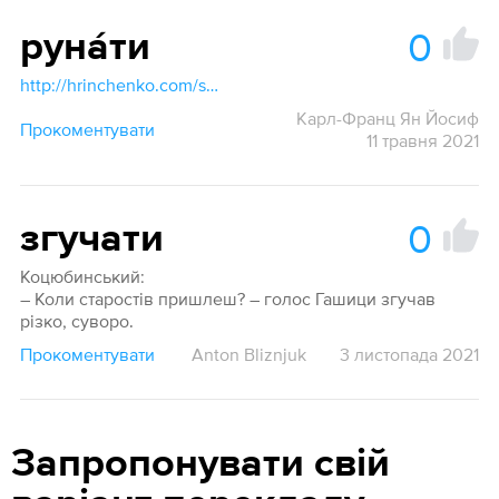
0
руна́ти
http://hrinchenko.com/slovar/znachenie-slova/52959-runaty.html#show_point
Карл-Франц Ян Йосиф
Прокоментувати
11 травня 2021
0
згучати
Коцюбинський:
– Коли старостів пришлеш? – голос Гашици згучав
різко, суворо.
Прокоментувати
Anton Bliznjuk
3 листопада 2021
Запропонувати свій