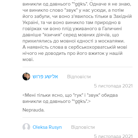
виникли од давнього "*gǫkъ". Одначе я не знаю,
чи виникло слово "звук" у нас усюди, а потім
його забули, чи воно з'явилось тільки в Західній
Україні, та чи воно виникло там природно в
говірках чи воно плід уживаного в Галичині
давніше "язичия" серед мовних діячів, що
прихилялись до мовної єдності з москалями.
А наявність слова в сербськохорватській мові
нічого не доводить про його вжиток у нашій
мові.
אלישע פרוש
Відповісти
5
листопада
2021
<Мені тільки ясно, що "гук" і "звук" обидва
виникли од давнього "*gǫkъ".>
Neprauda.
Oleksa Rusyn
Відповісти
5
листопада
2021