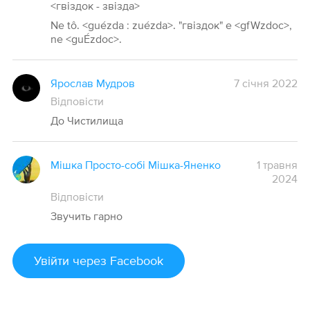
<гвіздок - звізда>
Ne tô. <guézda : zuézda>. "гвіздок" e <gfWzdoc>,
ne <guÉzdoc>.
Ярослав Мудров
7 січня 2022
Відповісти
До Чистилища
Мішка Просто-собі Мішка-Яненко
1 травня
2024
Відповісти
Звучить гарно
Увійти
через Facebook