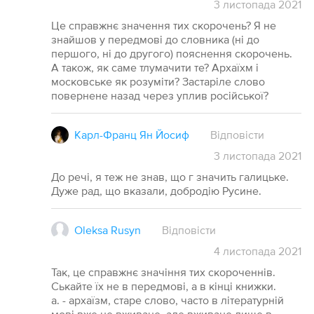
3
листопада
2021
Це справжнє значення тих скорочень? Я не
знайшов у передмові до словника (ні до
першого, ні до другого) пояснення скорочень.
А також, як саме тлумачити те? Архаїхм і
московське як розуміти? Застаріле слово
повернене назад через уплив російської?
Карл-Франц Ян Йосиф
Відповісти
3
листопада
2021
До речі, я теж не знав, що г значить галицьке.
Дуже рад, що вказали, добродію Русине.
Oleksa Rusyn
Відповісти
4
листопада
2021
Так, це справжнє значіння тих скороченнів.
Ськайте їх не в передмові, а в кінці книжки.
а. - архаїзм, старе слово, часто в літературній