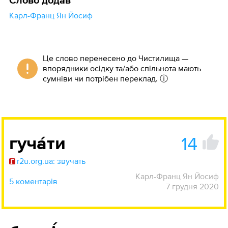
Слово додав
Карл-Франц Ян Йосиф
Це слово перенесено до Чистилища —
впорядники осідку та/або спільнота мають
сумніви чи потрібен переклад.
ⓘ
14
гуча́ти
r2u.org.ua: звучать
Карл-Франц Ян Йосиф
5 коментарів
7 грудня 2020