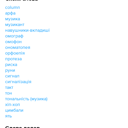
column
арфа
музика
музикант
навушники-вкладиші
омограф
омофон
ономатопея
орфоепія
протеза
риска
руни
сигнал
сигналізація
такт
тон
тональність (музика)
хіп-хоп
цимбали
ять