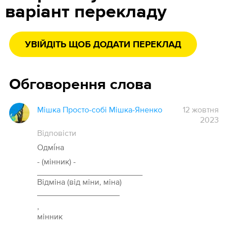
варіант перекладу
УВІЙДІТЬ ЩОБ ДОДАТИ ПЕРЕКЛАД
Обговорення слова
Мішка Просто-собі Мішка-Яненко
12 жовтня
2023
Відповісти
Одмі́на
- (мінник) -
_______________________
Відміна (від міни, міна)
__________________
,
мінник