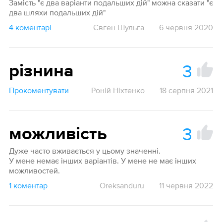
Замість "є два варіанти подальших дій" можна сказати "є
два шляхи подальших дій"
4 коментарі
Євген Шульга
6 червня 2020
3
різнина
Прокоментувати
Роній Ніхтенко
18 серпня 2021
3
можливість
Дуже часто вживається у цьому значенні.
У мене немає інших варіантів. У мене не має інших
можливостей.
1 коментар
Oreksanduru
11 червня 2022