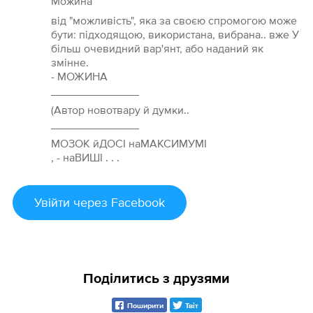
Можи́на
від "можливість", яка за своєю спромогою може
бути: підходящою, використана, вибрана.. вже У
більш очевидний вар'янт, або наданий як
змінне.
- МОЖИНА
______________
(Автор новотвару й думки..
______________
МОЗОК йДОСІ наМАКСИМУМІ
, - наВИШІ . . .
Увійти
через Facebook
Поділитись з друзями
Поширити
Твіт