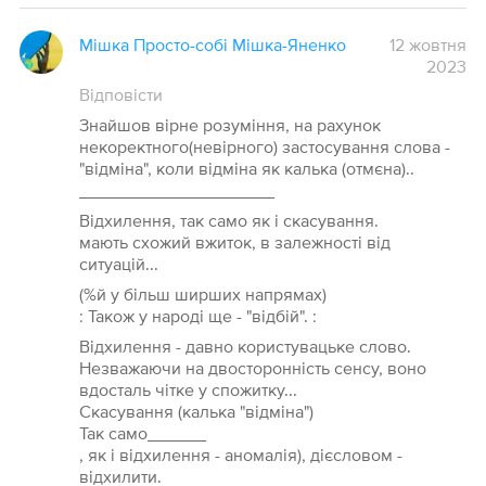
Мішка Просто-собі Мішка-Яненко
12 жовтня
2023
Відповісти
Знайшов вірне розуміння, на рахунок
некоректного(невірного) застосування слова -
"відміна", коли відміна як калька (отмєна)..
____________________
Відхилення, так само як і скасування.
мають схожий вжиток, в залежності від
ситуацій...
(%й у більш ширших напрямах)
: Також у народі ще - "відбій". :
Відхилення - давно користувацьке слово.
Незважаючи на двосторонність сенсу, воно
вдосталь чітке у спожитку...
Скасування (калька "відміна")
Так само______
, як і відхилення - аномалія), дієсловом -
відхилити.