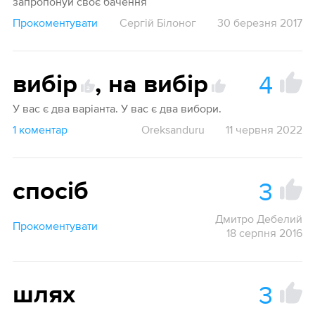
запропонуй своє бачення
Прокоментувати
Сергій Білоног
30 березня 2017
4
вибір
,
на вибір
2
У вас є два варіанта. У вас є два вибори.
1 коментар
Oreksanduru
11 червня 2022
3
спосіб
Дмитро Дебелий
Прокоментувати
18 серпня 2016
3
шлях