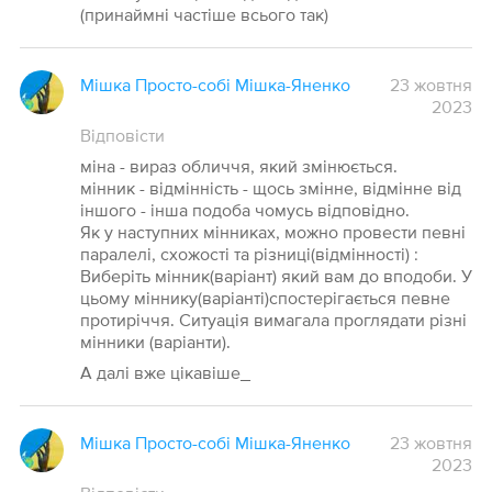
(принаймні частіше всього так)
Мішка Просто-собі Мішка-Яненко
23 жовтня
2023
Відповісти
міна - вираз обличчя, який змінюється.
мінник - відмінність - щось змінне, відмінне від
іншого - інша подоба чомусь відповідно.
Як у наступних мінниках, можно провести певні
паралелі, схожості та різниці(відмінності) :
Виберіть мінник(варіант) який вам до вподоби. У
цьому міннику(варіанті)спостерігається певне
протиріччя. Ситуація вимагала проглядати різні
мінники (варіанти).
А далі вже цікавіше_
Мішка Просто-собі Мішка-Яненко
23 жовтня
2023