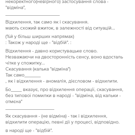
некоректного(невірного) застосування слова -
"відміна",
____________________
Відхилення, так само як і скасування.
мають схожий вжиток, в залежності від ситуацій...
(%й у більш ширших напрямах)
: Також у народі ще - "відбій". :
Відхилення - давно користувацьке слово.
Незважаючи на двосторонність сенсу, воно вдосталь
чітке у спожитку...
Скасування (калька "відміна")
Так само______
, як і відхилення - аномалія, дієсловом - відхилити.
Бо____ вказує, про відхилення операції, скасування,
без типової помилки в народі - "відміна, від кальки -
отмєна"
__________________
Як скасування - (не відміна) - так і відхилення,
відхилити операцію, певні дії у процесі, відповідно.
в народі ще - "відбій".