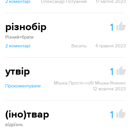
2 коментарі
Олександр Потужний
17 квітня 2023
1
різнобір
Різний+брати
2 коментарі
Василь
4 травня 2023
1
утвір
Мішка Просто-собі Мішка-Яненко
Прокоментувати
12 жовтня 2023
1
(іно)твар
ві́дрі́знь