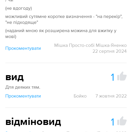
(не вдогоду)
можливий сутямне коротке визначення - "на перекір",
"не підходяще"
(наданий мною як розширена можина для вжитку у
мові)
Мішка Просто-собі Мішка-Яненко
Прокоментувати
22 серпня 2024
1
вид
Для деяких тям.
Прокоментувати
Бойко
7 жовтня 2022
1
відміновид