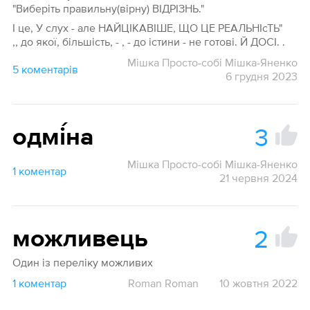
"Виберіть правильну(вірну) ВІДРІЗНЬ."
І це, У слух - але НАЙЦІКАВІШЕ, ЩО ЦЕ РЕАЛЬНІсТЬ"
,, до якої, більшість, - , - до істини - не готові. Й ДОСІ. .
Мішка Просто-собі Мішка-Яненко
5 коментарів
6 грудня 2023
3
одмі́на
Мішка Просто-собі Мішка-Яненко
1 коментар
21 червня 2024
2
можливець
Один із переліку можливих
1 коментар
Roman Roman
10 жовтня 2022