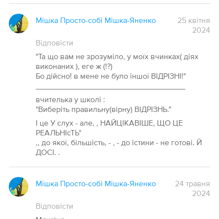
Мішка Просто-собі Мішка-Яненко
25 квітня
2024
Відповісти
"Та що вам не зрозуміло, у моїх вчинках( діях
виконаних ), еге ж (!?)
Бо дійсно! в мене не було іншої ВІДРІЗНІ!"
__________________________________
вчителька у школі :
"Виберіть правильну(вірну) ВІДРІЗНЬ."
І це У слух - але, , НАЙЦІКАВІШЕ, ЩО ЦЕ
РЕАЛЬНІсТЬ"
,, до якої, більшість, - , - до істини - не готові. Й
ДОСІ. .
Мішка Просто-собі Мішка-Яненко
24 травня
2024
Відповісти