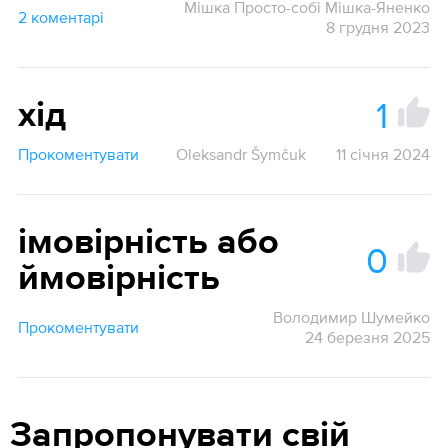
Мішка Просто-собі Мішка-Яненко
2 коментарі
8 грудня 2023
1
хід
Прокоментувати
Oleksandr Šymčuk
11 січня 2024
імовірність або
0
ймовірність
Володимир Шумейко
Прокоментувати
24 березня 2025
Запропонувати свій