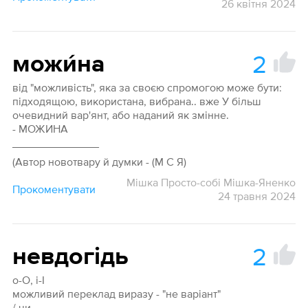
26 квітня 2024
2
можи́на
від "можливість", яка за своєю спромогою може бути:
підходящою, використана, вибрана.. вже У більш
очевидний вар'янт, або наданий як змінне.
- МОЖИНА
______________
(Автор новотвару й думки - (М С Я)
Мішка Просто-собі Мішка-Яненко
Прокоментувати
24 травня 2024
2
невдогідь
о-О, і-І
можливий переклад виразу - "не варіант"
/ чи