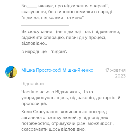
Бо____ вказує, про відхилення операції,
скасування, без типової помилки в народі -
"відміна, від кальки - отмена"
__________________
Як скасування - (не відміна) - так і відхилення,
відхилити операцію, певні дії у процесі,
відповідно..
в народі ще - "відбій".
Мішка Просто-собі Мішка-Яненко
17 жовтня
2023
Відповісти
Частіше всього Відхиляють, ті хто
упорядковують, щось, від законів, до торгів, й
пропозицій.
Коли Скасування, коливається посеред
загального вжитку людей, у відповідних
потрібностях, отримуючи різні можливості,
скасовувати щось відповідно.