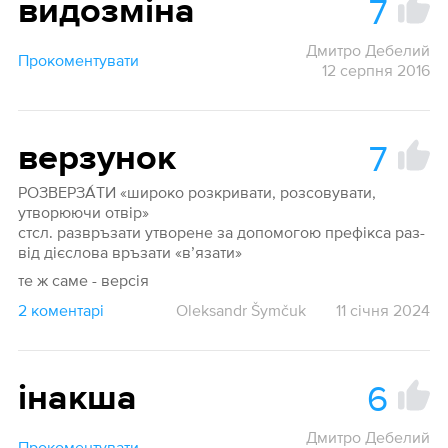
7
видозміна
Дмитро Дебелий
Прокоментувати
12 серпня 2016
7
верзунок
РОЗВЕРЗА́ТИ «широко розкривати, розсовувати,
утворюючи отвір»
стсл. развръзати утворене за допомогою префікса раз-
від дієслова връзати «в’язати»
те ж саме - версія
2 коментарі
Oleksandr Šymčuk
11 січня 2024
6
інакша
Дмитро Дебелий
Прокоментувати