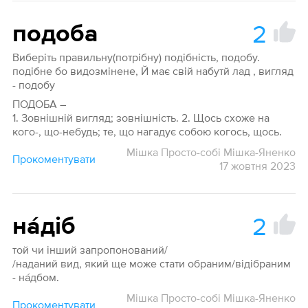
2
подоба
Виберіть правильну(потрібну) подібність, подобу.
подібне бо видозмінене, Й має свій набутй лад , вигляд
- подобу
ПОДОБА –
1. Зовнішній вигляд; зовнішність. 2. Щось схоже на
кого-, що-небудь; те, що нагадує собою когось, щось.
Мішка Просто-собі Мішка-Яненко
Прокоментувати
17 жовтня 2023
2
на́діб
той чи інший запропонований/
/наданий вид, який ще може стати обраним/відібраним
- на́дбом.
Мішка Просто-собі Мішка-Яненко
Прокоментувати