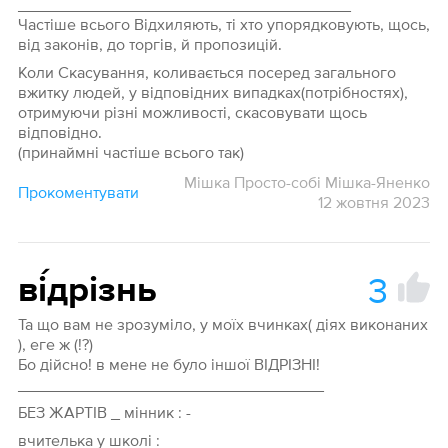
_____________________________________
Частіше всього Відхиляють, ті хто упорядковують, щось,
від законів, до торгів, й пропозицій.
Коли Скасування, коливається посеред загального
вжитку людей, у відповідних випадках(потрібностях),
отримуючи різні можливості, скасовувати щось
відповідно.
(принаймні частіше всього так)
Мішка Просто-собі Мішка-Яненко
Прокоментувати
12 жовтня 2023
3
ві́дрізнь
Та що вам не зрозуміло, у моїх вчинках( діях виконаних
), еге ж (!?)
Бо дійсно! в мене не було іншої ВІДРІЗНІ!
__________________________________
БЕЗ ЖАРТІВ _ мінник : -
вчителька у школі :