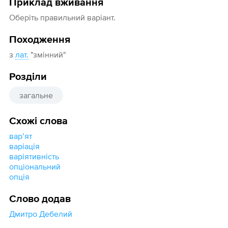
Приклад вживання
Оберіть правильний варіант.
Походження
з
лат.
"змінний"
Розділи
загальне
Схожі слова
варʼят
варіація
варіятивність
опціональний
опція
Слово додав
Дмитро Дебелий