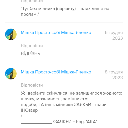
Відповісти
"Тут без мінника (варіанту) - шлях лише на
пролам."
Мішка Просто-собі Мішка-Яненко
6 грудня
2023
Відповісти
Ві́ДРі́ЗНЬ
Мішка Просто-собі Мішка-Яненко
8 грудня
2023
Відповісти
Усі варіанти скінчлися, не залишилося жодного:
шляху, можливості, замінника =
подоби, ТА інші. мінники ЗАЯКБИ - твари —
ІНОтвар
\ ___________
____________ \ЗАЯКБИ = Eng. "AKA"