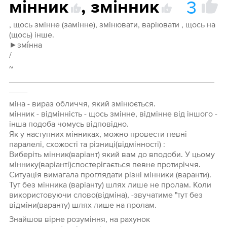
3
мінник
,
змінник
1
1
, щось змінне (замінне), змінювати, варіювати , щось на
(щось) інше.
►змі́нна
/
~
_____________________________________________
____
міна - вираз обличчя, який змінюється.
мінник - відмінність - щось змінне, відмінне від іншого -
інша подоба чомусь відповідно.
Як у наступних мінниках, можно провести певні
паралелі, схожості та різниці(відмінності) :
Виберіть мінник(варіант) який вам до вподоби. У цьому
міннику(варіанті)спостерігається певне протиріччя.
Ситуація вимагала проглядати різні мінники (варанти).
Тут без мінника (варіанту) шлях лише не пролам. Коли
використовуючи слово(відміна), -звучатиме "тут без
відміни(варанту) шлях лише на пролам.
Знайшов вірне розуміння, на рахунок