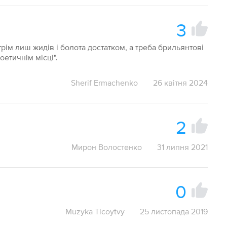
3
рім лиш жидів і болота достатком, а треба брильянтові
оетичнім місці".
Sherif Ermachenko
26 квітня 2024
2
Мирон Волостенко
31 липня 2021
0
Muzyka Ticoytvy
25 листопада 2019