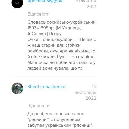
Ярослав Мудров
31 жовтня
2021
Відповісти
Словарь росийсько-український
1893–1898рр. (М.Уманець,
А.Спілка.) Вгору
Очки́ = о́чки, окуля́ри. — Не вміє
ж наш старий дяк стрічки
розібрати, окуляри як візьме, то
й піде читати. Руд. — На старість
Малпочка не добачати стала, а у
людей вона чувала, що то
Sherif Ermachenko
15
листопада
2022
Відповісти
До речі, московське слово
"ресницы", є поцупленим
забутим українським "рясниці".