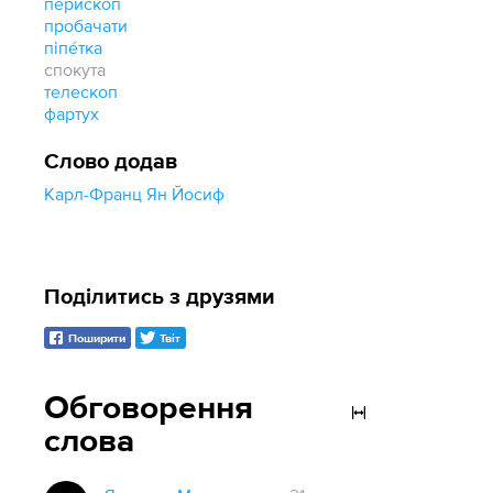
перископ
пробачати
піпе́тка
спокута
телескоп
фартух
Слово додав
Карл-Франц Ян Йосиф
Поділитись з друзями
Поширити
Твіт
Обговорення
слова