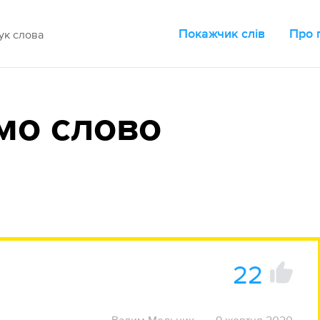
Покажчик слів
Про 
мо слово
22