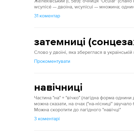
Желехівський (І, 589): очни́ця "Ocular" (слан
wcynicé — двоїна, wcynicui — множина; однин
31 коментар
затемниці (сонцеза
Слово у двоїні, яка збереглася в українській
Прокоментувати
навічниці
Частина "на" + "вічко" (лагідна форма однини 
можна сказати, на очах ("на-нісниці" звучало 
Можна скоротити до лагідного "навічці"
3 коментарі