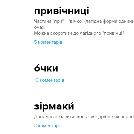
привічниці
Частина "при" + "вічко" (лагідна форма однини
очах.
Можна скоротити до лагідного "привічці"
5 коментарів
о́чки
10 коментарів
зірмаки́
Допомагає бачити шось таке дрібне як зерно
3 коментарі