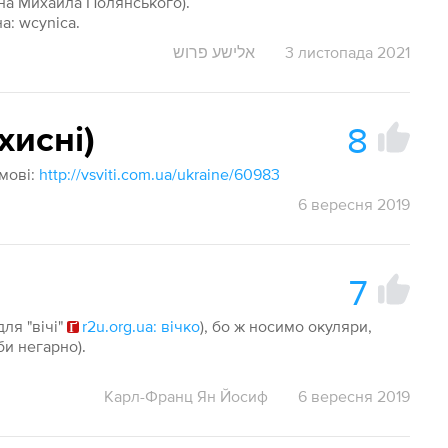
о на Михайла Полянського).
а: wcynica.
אלישע פרוש
3 листопада 2021
8
хисні)
 мові:
http://vsviti.com.ua/ukraine/60983
6 вересня 2019
7
для "вічі"
r2u.org.ua: вічко
), бо ж носимо окуляри,
би негарно).
Карл-Франц Ян Йосиф
6 вересня 2019