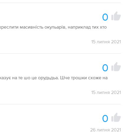
0
ідкреслити масивність окульарів, наприклад тих хто
15 липня 2021
0
вказує на те шо це орудьдьа. Шче трошки схоже на
15 липня 2021
0
26 липня 2021