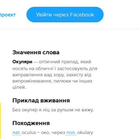
проєкт
Увійти
через Facebook
Значення слова
— оптичний прилад, який
Окуляри
носять на обличчі і застосовують для
виправлення вад зору, захисту від
випромінювання, пилюки чи інших
цілей.
Приклад вживання
Без окуляр я ніц за рульом не вижу.
Походження
лат.
oculus − око, через
пол.
okulary