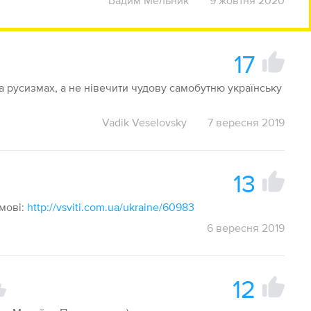
Вадим Мельник
9 жовтня 2020
17
а русизмах, а не нівечити чудову самобутню українську
Vadik Veselovsky
7 вересня 2019
13
)
 мові:
http://vsviti.com.ua/ukraine/60983
6 вересня 2019
12