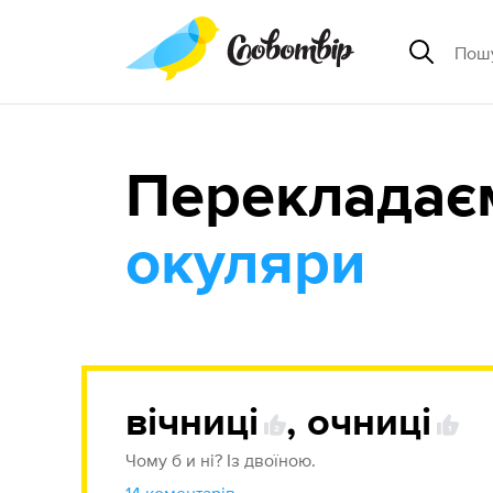
Перекладає
окуляри
вічниці
,
очниці
2
1
Чому б и ні? Із двоїною.