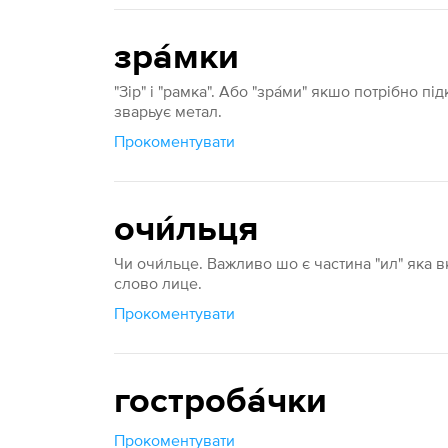
зра́мки
"Зір" і "рамка". Або "зра́ми" якшо потрібно п
зварьує метал.
Прокоментувати
очи́льця
Чи очи́льце. Важливо шо є частина "ил" яка 
слово лице.
Прокоментувати
гостроба́чки
Прокоментувати