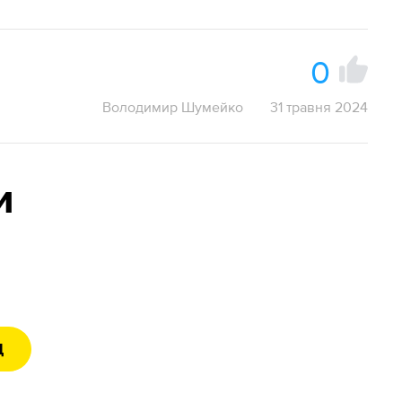
0
Володимир Шумейко
31 травня 2024
и
Д