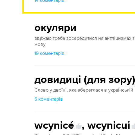
14 коментарів
окуляри
вважаю треба зосередитися на англіцизмах т
мову
19 коментарів
довидиці (для зору
Слово у двоїні, яка збереглася в українській
6 коментарів
wcynicé
,
wcynicui