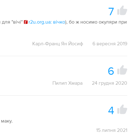
7
 для "вічі"
r2u.org.ua: вічко
), бо ж носимо окуляри при
Карл-Франц Ян Йосиф
6 вересня 2019
6
Пилип Хмара
24 грудня 2020
4
 маку.
15 липня 2021