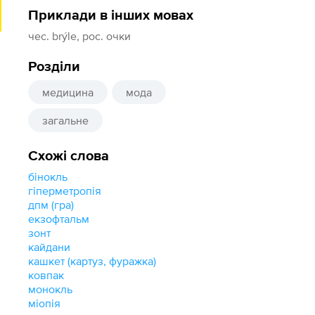
Приклади в інших мовах
чес. brýle, рос. очки
Розділи
медицина
мода
загальне
Схожі слова
бінокль
гіперметропія
дпм (гра)
екзофтальм
зонт
кайдани
кашкет (картуз, фуражка)
ковпак
монокль
міопія