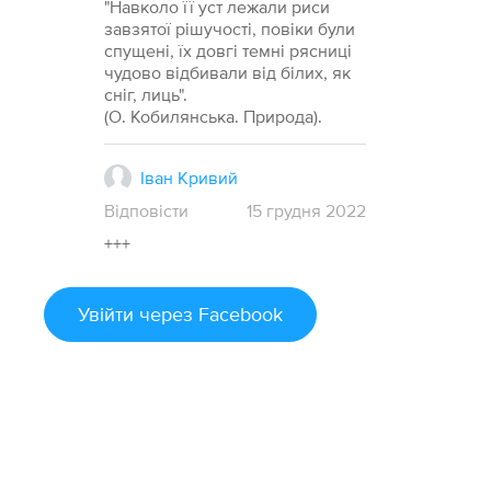
"Навколо її уст лежали риси
завзятої рішучості, повіки були
спущені, їх довгі темні рясниці
чудово відбивали від білих, як
сніг, лиць".
(О. Кобилянська. Природа).
Іван Кривий
Відповісти
15
грудня
2022
+++
Увійти
через Facebook