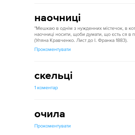
наочниці
"Мешкаю в однім з нужденних містечок, в кот
наочниці носити, щоби думати, що єсть ся в п
(Уляна Кравченко. Лист до І. Франка 1883).
Прокоментувати
скельці
1 коментар
очила
Прокоментувати