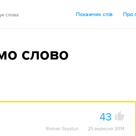
Покажчик слів
Про 
мо слово
43
Roman Svystun
25 вересня 2014