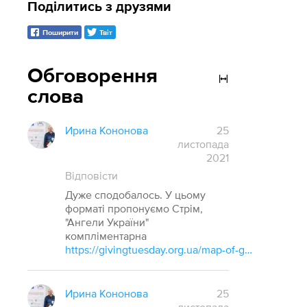
Поділитись з друзями
Поширити
Твіт
Обговорення
слова
Ирина Кононова
25
листопада
2021
Відповісти
Дуже сподобалось. У цьому
форматі пропонуємо Стрім,
"Ангели України"
компліментарна
https://givingtuesday.org.ua/map-of-good/
Ирина Кононова
25