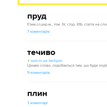
пруд
Етим.сл.укр.м., том. IV, стор. 616, стаття на сл
7 коментарів
течиво
sum.in.ua: techyvo
Цікаве слово, подобається тим, що буде поді
9 коментарів
плин
3 коментарі