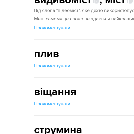
видивоміст
,
міст
1
Від слова "відеоміст", яке дехто використовує
Мені самому це слово не здається найкращим
Прокоментувати
плив
Прокоментувати
віщання
Прокоментувати
струмина