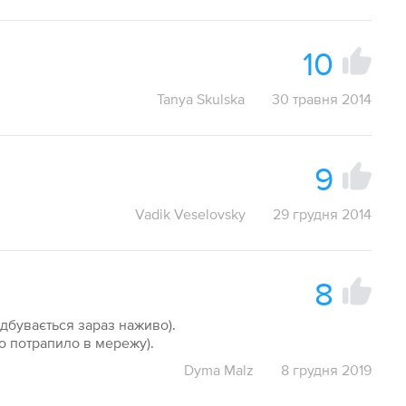
10
Tanya Skulska
30 травня 2014
9
Vadik Veselovsky
29 грудня 2014
8
відбувається зараз наживо).
ко потрапило в мережу).
Dyma Malz
8 грудня 2019