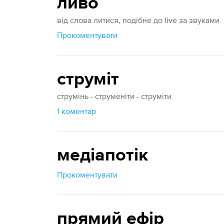
ливо
від слова литися, подібне до live за звуками
Прокоментувати
струміт
струмінь - струменіти - струміти
1 коментар
медіапотік
Прокоментувати
прямий ефір