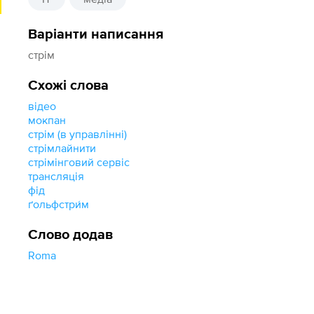
Варіанти написання
стрім
Схожі слова
відео
мокпан
стрім (в управлінні)
стрімлайнити
стрімінговий сервіс
трансляція
фід
ґольфстри́м
Слово додав
Roma