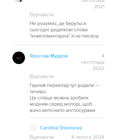
листопада
2021
Відповісти
Не розумію, де беруться
сьогодні додаткові слова
"компліментарна" я не писала.
Ярослав Мудров
4
листопада
2022
Відповісти
Гарний переклад тут додали —
течиво.
Це слівце можна зробити
модним серед молоді, щоб
воно витіснило англосуржик
Carolina Shevtsova
Відповісти
4
лютого
2024