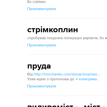
Бо стрімко
Прокоментувати
стрімкоплин
спробував поєднати попередні варіанти, бо
Прокоментувати
пруда
Від
http://hrinchenko.com/slovar/znachenie-slova/49879-prud.html#show_point
Узяв идею з пропонови до
електрика
.
Прокоментувати