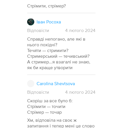
Стрімити, стрімер?
Іван Росоха
Відповісти
4
лютого
2024
Справді непогано, але які в
нього похідні?
Течи́ти — стримити?
Стримерський — течивський?
А стример...я взагалі не знаю,
як би краще утворити
Carolina Shevtsova
Відповісти
4
лютого
2024
Скоріш за все було б:
Стрімити — точити
Стрімер — точар
Хм, відповіла на своє ж
запитання і тепер мені це слово