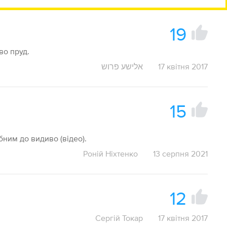
19
ово пруд.
אלישע פרוש
17 квітня 2017
15
бним до видиво (відео).
Роній Ніхтенко
13 серпня 2021
12
Сергій Токар
17 квітня 2017