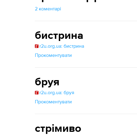
2 коментарі
бистрина
r2u.org.ua: бистрина
Прокоментувати
бруя
r2u.org.ua: бруя
Прокоментувати
стрімиво