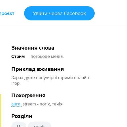
проєкт
Увійти
через Facebook
Значення слова
— потокове медіа.
Стрим
Приклад вживання
Зараз дуже популярні стрими онлайн-
ігор.
Походження
англ.
stream - потік, течія
Розділи
IT
медіа