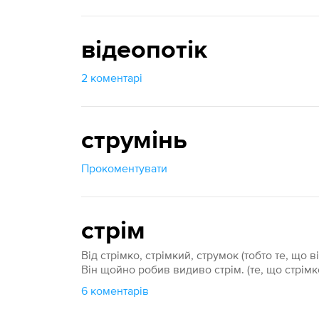
відеопотік
2 коментарі
струмінь
Прокоментувати
стрім
Від стрімко, стрімкий, струмок (тобто те, що 
Він щойно робив видиво стрім. (те, що стрім
6 коментарів