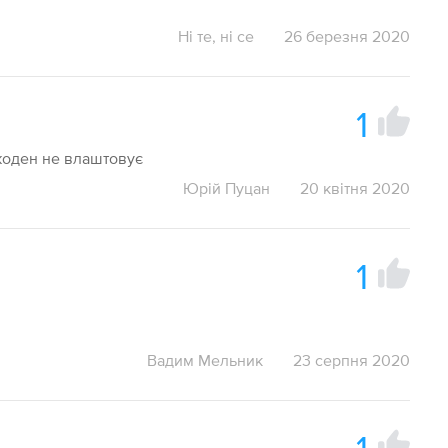
Ні те, ні се
26 березня 2020
1
 жоден не влаштовує
Юрій Пуцан
20 квітня 2020
1
Вадим Мельник
23 серпня 2020