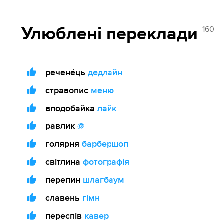
160
Улюблені переклади
речене́ць
дедлайн
стравопис
меню
вподобайка
лайк
равлик
@
голярня
барбершоп
світлина
фотографія
перепин
шлагбаум
славень
гімн
переспів
кавер