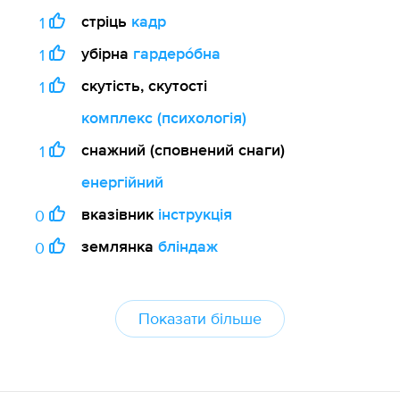
стріць
кадр
1
убірна
гардеро́бна
1
скутість, скутості
1
комплекс (психологія)
снажний (сповнений снаги)
1
енергійний
вказівник
інструкція
0
землянка
бліндаж
0
Показати більше