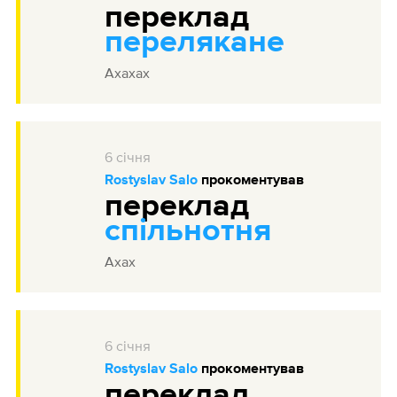
переклад
перелякане
Ахахах
6
січня
Rostyslav Salo
прокоментував
переклад
спільнотня
Ахах
6
січня
Rostyslav Salo
прокоментував
переклад