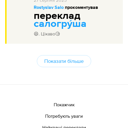
27
серпня
2025
Rostyslav Salo
прокоментував
переклад
салогру́ша
😄. Цікаво🧐
Показати більше
Покажчик
Потребують уваги
Найкращі переклади