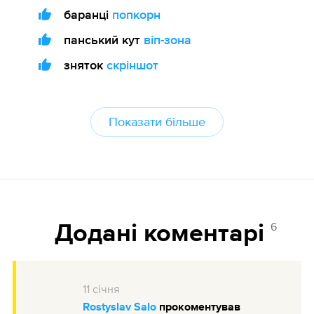
баранці
попкорн
панський кут
віп-зона
зняток
скріншот
Показати більше
6
Додані коментарі
11
січня
Rostyslav Salo
прокоментував