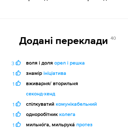
40
Додані переклади
воля і доля
орел і решка
3
знамір
ініціатива
1
вживарня/ вторильня
1
секонд-хенд
спілкуватий
комунікабельний
1
одноробітник
колега
1
мильно́га, мильрука́
протез
1